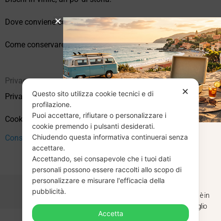
Dove conviene comprare vinili online?
Come conservare correttamente i vinili usati
Privacy
✕
Questo sito utilizza cookie tecnici e di
Privacy Policy
profilazione.
Puoi accettare, rifiutare o personalizzare i
Cookie Policy (UE)
cookie premendo i pulsanti desiderati.
Chiudendo questa informativa continuerai senza
CHIUSURA
Consenso
accettare.
Accettando, sei consapevole che i tuoi dati
ESTIVA
personali possono essere raccolti allo scopo di
personalizzare e misurare l'efficacia della
pubblicità.
Dal 29 luglio al 31 agosto venditaviniliusati.it è in
pausa estiva. Gli ordini ricevuti entro il 29 luglio
Accetta
saranno spediti regolarmente.