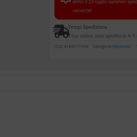
entro il 29 luglio saranno spe
vacanze!
Tempi Spedizione
Il tuo ordine sarà spedito in 4/5 
COD
4185777438
Categoria
Electronic