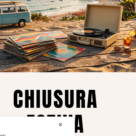
Privacy
Privacy Policy
ne dei
Cookie Policy (UE)
Consenso
a.
CHIUSURA
i
ESTIVA
te i
✕