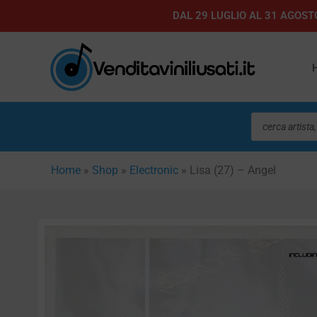
Vai
DAL 29 LUGLIO AL 31 AGOSTO
al
contenuto
Ricerca
prodotti
Home
»
Shop
»
Electronic
»
Lisa (27) – Angel