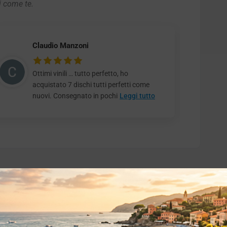
i come te.
Claudio Manzoni
Ottimi vinili … tutto perfetto, ho
acquistato 7 dischi tutti perfetti come
nuovi. Consegnato in pochi
Leggi tutto
o essere interessati!