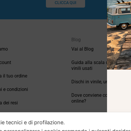
CLICCA QUI
Blog
iamo
Vai al Blog
count
Guida alla scala di valutazio
vinili usati
a il tuo ordine
Dischi in vinile, un po’ di stori
i e condizioni
Dove conviene comprare vinil
online?
a dei resi
Come conservare correttamen
 Domande frequenti
vinili usati
ie tecnici e di profilazione.