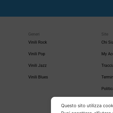
Generi
Site
Vinili Rock
Chi S
Vinili Pop
My Ac
Vinili Jazz
Tracci
Vinili Blues
Termin
Politic
FAQ –
Questo sito utilizza cook