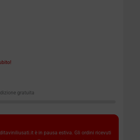
ubito!
edizione gratuita
taviniliusati.it è in pausa estiva. Gli ordini ricevuti