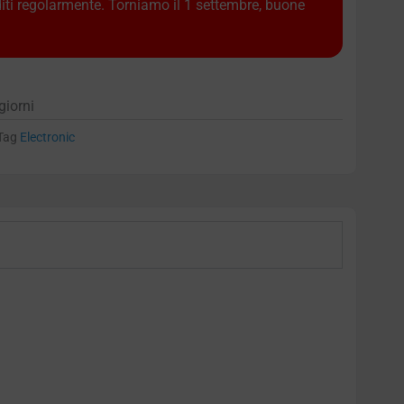
diti regolarmente. Torniamo il 1 settembre, buone
giorni
Tag
Electronic