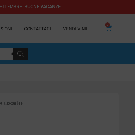
1 SETTEMBRE. BUONE VACANZE!
0
Carrello
SIONI
CONTATTACI
VENDI VINILI
e usato