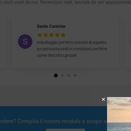
 vinili usati da noi. Recensioni reali, lasciate da veri appassionat
Sante Canister
imballaggio perfetto nonchè di aspetto
accattivante,vinili in condizioni perfette
come descritto,grazie!
Vendere? Compila il nostro modulo e scopri se potremm