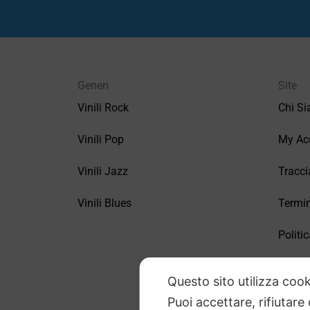
Generi
Site
Vinili Rock
Chi S
Vinili Pop
My Ac
Vinili Jazz
Tracci
Vinili Blues
Termin
Politic
FAQ –
Questo sito utilizza cook
Puoi accettare, rifiutare