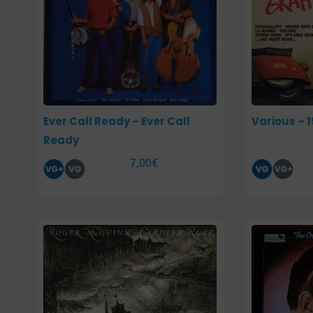
Ever Call Ready – Ever Call
Various – 
Ready
7,00
€