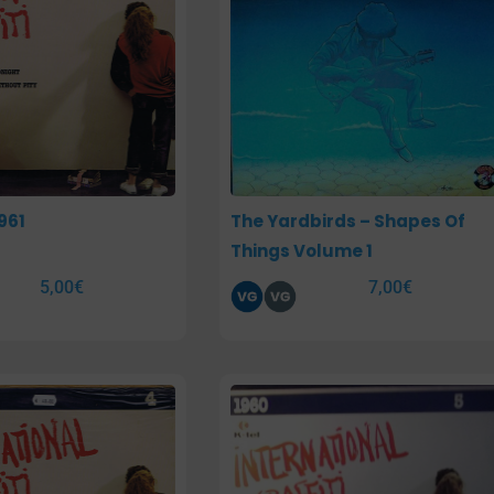
961
The Yardbirds – Shapes Of
Things Volume 1
5,00
€
7,00
€