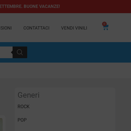
1 SETTEMBRE. BUONE VACANZE!
0
Carrello
SIONI
CONTATTACI
VENDI VINILI
Generi
ROCK
POP