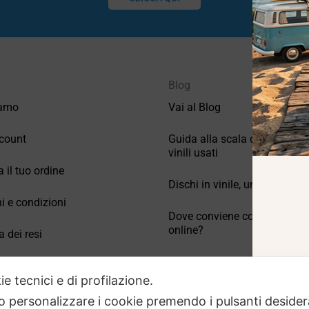
Blog
iamo
Vai al Blog
count
Guida alla scala di valutazio
vinili usati
a il tuo ordine
Dischi in vinile, un po’ di stori
i e condizioni
Dove conviene comprare vinil
online?
a dei resi
Come conservare correttamen
 Domande frequenti
vinili usati
ie tecnici e di profilazione.
 o personalizzare i cookie premendo i pulsanti desider