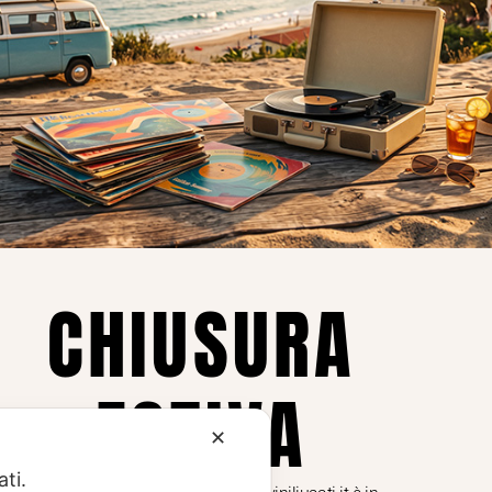
Privacy
Privacy Policy
ne dei
Cookie Policy (UE)
Consenso
a.
CHIUSURA
i
ESTIVA
te i
✕
ati.