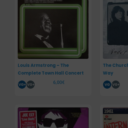
Louis Armstrong – The
The Church
Complete Town Hall Concert
Way
6,00
€