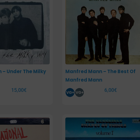
 – Under The Milky
Manfred Mann – The Best Of
Manfred Mann
15,00
€
6,00
€