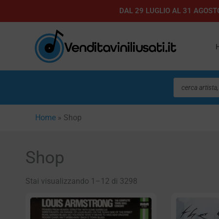
Vai
DAL 29 LUGLIO AL 31 AGOSTO
al
contenuto
Ricerca
prodotti
Home
»
Shop
Shop
Stai visualizzando 1–12 di 3298
Pagin
P