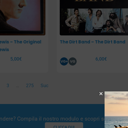
ewis – The Original
The Dirt Band – The Dirt Band
ewis
5,00
€
6,00
€
3
…
275
Suc
Vendere? Compila il nostro modulo e scopri se potremm
CLICCA QUI