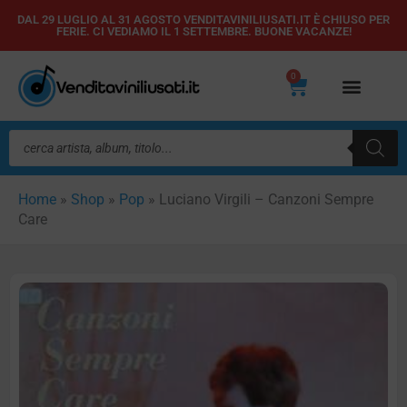
Vai
DAL 29 LUGLIO AL 31 AGOSTO VENDITAVINILIUSATI.IT È CHIUSO PER
FERIE. CI VEDIAMO IL 1 SETTEMBRE. BUONE VACANZE!
al
contenuto
0
Carrello
Ricerca
prodotti
Home
»
Shop
»
Pop
»
Luciano Virgili – Canzoni Sempre
Care