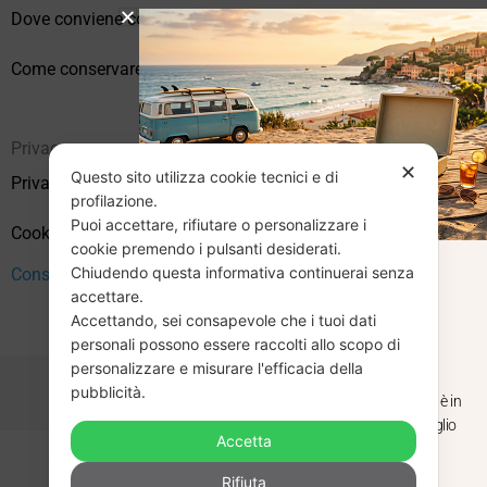
Dove conviene comprare vinili online?
Come conservare correttamente i vinili usati
Privacy
✕
Questo sito utilizza cookie tecnici e di
Privacy Policy
profilazione.
Puoi accettare, rifiutare o personalizzare i
Cookie Policy (UE)
cookie premendo i pulsanti desiderati.
Chiudendo questa informativa continuerai senza
CHIUSURA
Consenso
accettare.
Accettando, sei consapevole che i tuoi dati
ESTIVA
personali possono essere raccolti allo scopo di
personalizzare e misurare l'efficacia della
pubblicità.
Dal 29 luglio al 31 agosto venditaviniliusati.it è in
pausa estiva. Gli ordini ricevuti entro il 29 luglio
Accetta
saranno spediti regolarmente.
Copyright © 2026 Vendita Vinili Usati | P.IVA 12240940960
Rifiuta