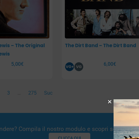
ewis – The Original
The Dirt Band – The Dirt Band
ewis
5,00
€
6,00
€
3
…
275
Suc
Vendere? Compila il nostro modulo e scopri se potremm
CLICCA QUI