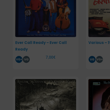
Ever Call Ready – Ever Call
Various – 
Ready
7,00
€