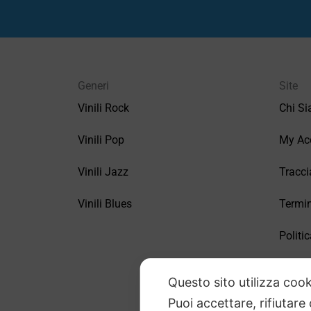
Generi
Site
Vinili Rock
Chi S
Vinili Pop
My Ac
Vinili Jazz
Tracci
Vinili Blues
Termin
Politic
FAQ –
Questo sito utilizza cook
Puoi accettare, rifiutare