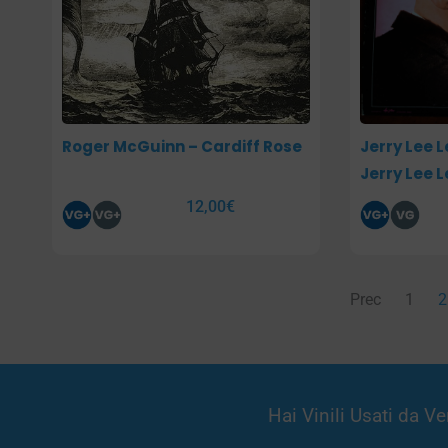
Roger McGuinn – Cardiff Rose
Jerry Lee L
Jerry Lee L
12,00
€
Prec
1
2
Hai Vinili Usati da 