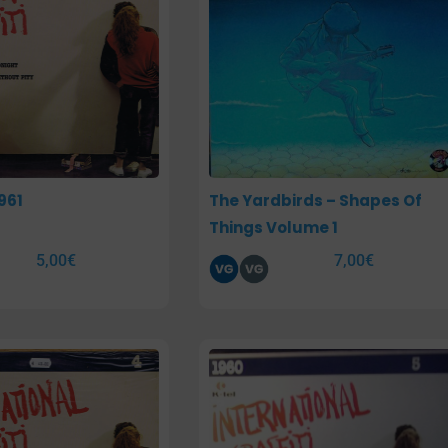
961
The Yardbirds – Shapes Of
Things Volume 1
5,00
€
7,00
€