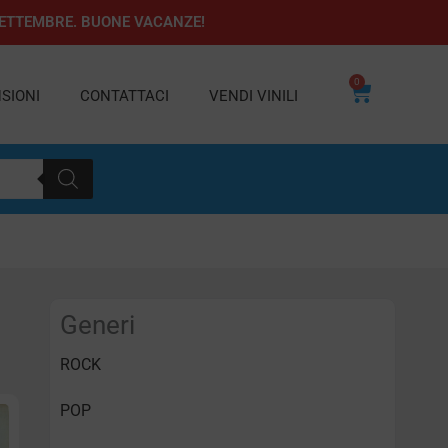
1 SETTEMBRE. BUONE VACANZE!
0
Carrello
SIONI
CONTATTACI
VENDI VINILI
Generi
ROCK
POP