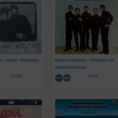
 – Under The Milky
Manfred Mann – The Best Of
Manfred Mann
15,00
€
6,00
€