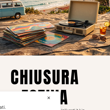
Privacy
Privacy Policy
ne dei
Cookie Policy (UE)
Consenso
a.
CHIUSURA
i
ESTIVA
te i
✕
ati.