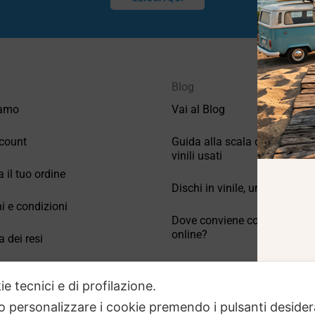
Blog
iamo
Vai al Blog
count
Guida alla scala di valutazio
vinili usati
a il tuo ordine
Dischi in vinile, un po’ di stori
i e condizioni
Dove conviene comprare vinil
online?
a dei resi
Come conservare correttamen
 Domande frequenti
vinili usati
ie tecnici e di profilazione.
 o personalizzare i cookie premendo i pulsanti desider