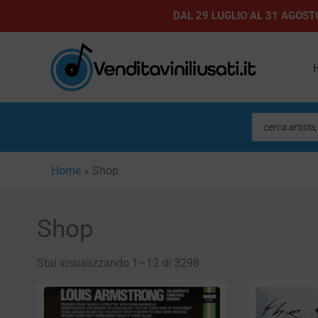
Vai
DAL 29 LUGLIO AL 31 AGOSTO
al
contenuto
Ricerca
prodotti
Home
»
Shop
Shop
Stai visualizzando 1–12 di 3298
Pagin
P