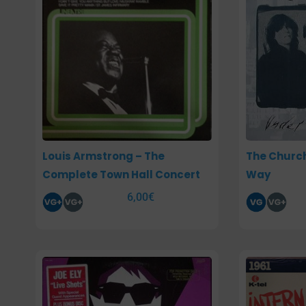
Louis Armstrong – The
The Church
Complete Town Hall Concert
Way
6,00
€