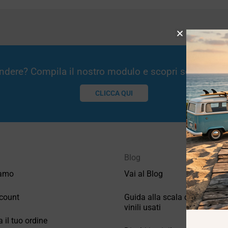
Vendere? Compila il nostro modulo e scopri se potremm
CLICCA QUI
Blog
iamo
Vai al Blog
count
Guida alla scala di valutazio
vinili usati
a il tuo ordine