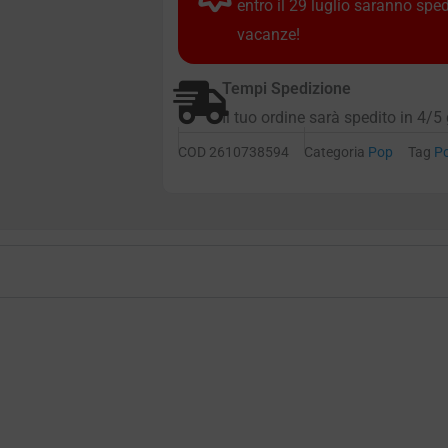
entro il 29 luglio saranno spe
vacanze!
Tempi Spedizione
Il tuo ordine sarà spedito in 4/5 
COD
2610738594
Categoria
Pop
Tag
P