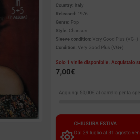
Country:
Italy
Released:
1976
Genre:
Pop
Style:
Chanson
Sleeve condition:
Very Good Plus (VG+)
Condition:
Very Good Plus (VG+)
Solo 1 vinile disponibile. Acquistalo s
7,00
€
Aggiungi
50,00
€
al carrello per la sp
CHIUSURA ESTIVA
Dal 29 luglio al 31 agosto vendi