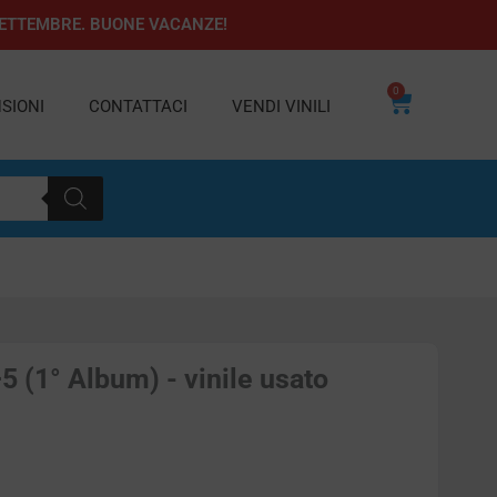
1 SETTEMBRE. BUONE VACANZE!
0
Carrello
SIONI
CONTATTACI
VENDI VINILI
5 (1° Album) - vinile usato