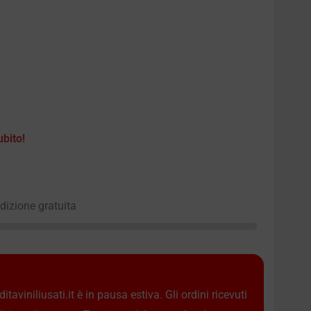
ubito!
edizione gratuita
taviniliusati.it è in pausa estiva. Gli ordini ricevuti