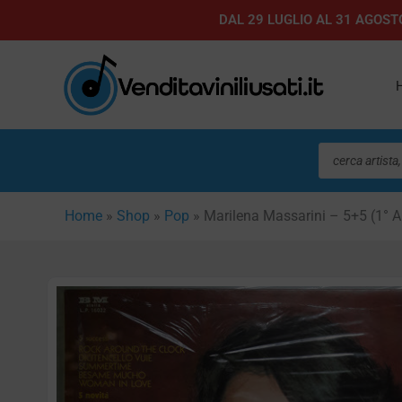
Vai
DAL 29 LUGLIO AL 31 AGOSTO
al
contenuto
Ricerca
prodotti
Home
»
Shop
»
Pop
»
Marilena Massarini – 5+5 (1° 