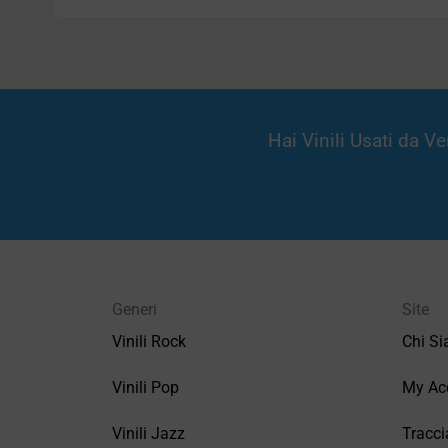
Hai Vinili Usati da 
Generi
Site
Vinili Rock
Chi S
Vinili Pop
My Ac
Vinili Jazz
Tracci