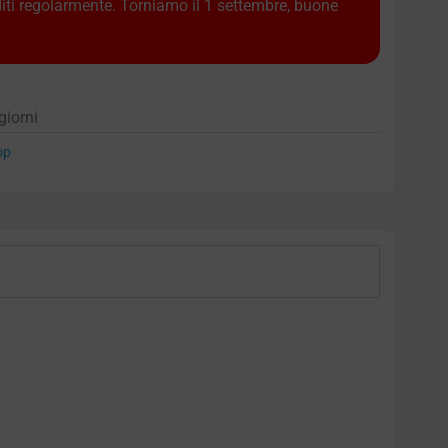
diti regolarmente. Torniamo il 1 settembre, buone
giorni
op