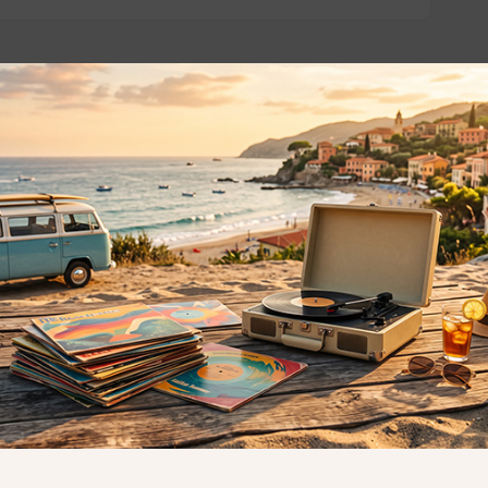
o essere interessati!
Privacy
Privacy Policy
ne dei
Cookie Policy (UE)
Consenso