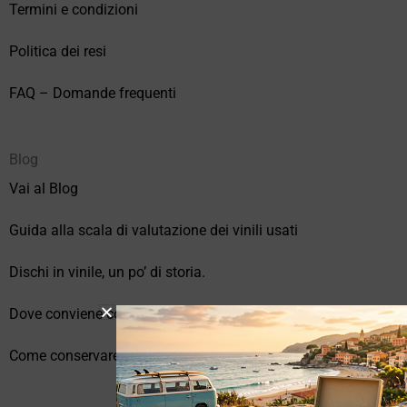
Termini e condizioni
Politica dei resi
FAQ – Domande frequenti
Blog
Vai al Blog
Guida alla scala di valutazione dei vinili usati
Dischi in vinile, un po’ di storia.
Dove conviene comprare vinili online?
Come conservare correttamente i vinili usati