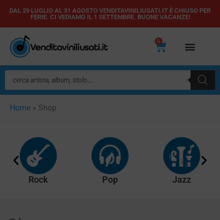
Vai
DAL 29 LUGLIO AL 31 AGOSTO VENDITAVINILIUSATI.IT È CHIUSO PER
FERIE. CI VEDIAMO IL 1 SETTEMBRE. BUONE VACANZE!
al
contenuto
0
Carrello
Ricerca
prodotti
Home
»
Shop
Rock
Pop
Jazz