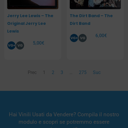
Jerry Lee Lewis – The
The Dirt Band – The
Original Jerry Lee
Dirt Band
Lewis
6,00
€
5,00
€
Prec
1
2
3
…
275
Suc
Hai Vinili Usati da Vendere? Compila il nostro
modulo e scopri se potremmo essere