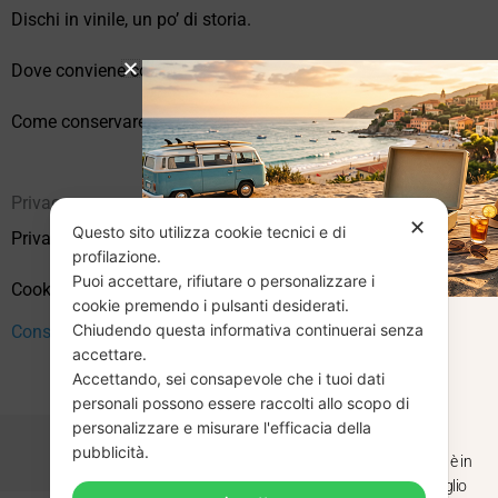
Dischi in vinile, un po’ di storia.
Dove conviene comprare vinili online?
Come conservare correttamente i vinili usati
Privacy
✕
Questo sito utilizza cookie tecnici e di
Privacy Policy
profilazione.
Puoi accettare, rifiutare o personalizzare i
Cookie Policy (UE)
cookie premendo i pulsanti desiderati.
Chiudendo questa informativa continuerai senza
CHIUSURA
Consenso
accettare.
Accettando, sei consapevole che i tuoi dati
ESTIVA
personali possono essere raccolti allo scopo di
personalizzare e misurare l'efficacia della
pubblicità.
Dal 29 luglio al 31 agosto venditaviniliusati.it è in
pausa estiva. Gli ordini ricevuti entro il 29 luglio