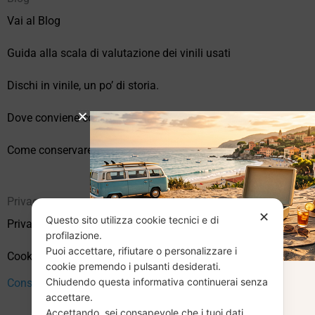
Vai al Blog
Guida alla scala di valutazione dei vinili usati
Dischi in vinile, un po’ di storia.
Dove conviene comprare vinili online?
Come conservare correttamente i vinili usati
Privacy
✕
Questo sito utilizza cookie tecnici e di
Privacy Policy
profilazione.
Puoi accettare, rifiutare o personalizzare i
Cookie Policy (UE)
cookie premendo i pulsanti desiderati.
Chiudendo questa informativa continuerai senza
CHIUSURA
Consenso
accettare.
Accettando, sei consapevole che i tuoi dati