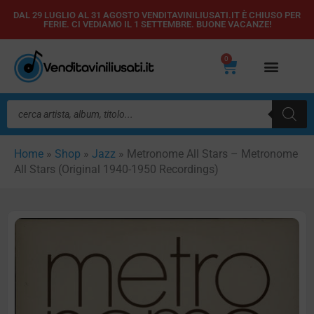
Vai
DAL 29 LUGLIO AL 31 AGOSTO VENDITAVINILIUSATI.IT È CHIUSO PER
FERIE. CI VEDIAMO IL 1 SETTEMBRE. BUONE VACANZE!
al
contenuto
0
Carrello
Ricerca
prodotti
Home
»
Shop
»
Jazz
»
Metronome All Stars – Metronome
All Stars (Original 1940-1950 Recordings)