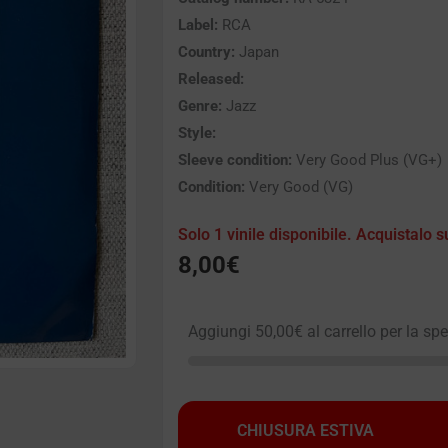
Label:
RCA
Country:
Japan
Released:
Genre:
Jazz
Style:
Sleeve condition:
Very Good Plus (VG+)
Condition:
Very Good (VG)
Solo 1 vinile disponibile. Acquistalo s
8,00
€
Aggiungi
50,00
€
al carrello per la sp
CHIUSURA ESTIVA