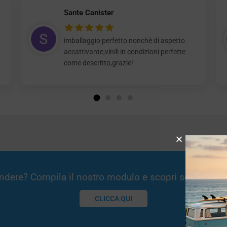
Sante Canister
imballaggio perfetto nonchè di aspetto
accattivante,vinili in condizioni perfette
come descritto,grazie!
Vendere? Compila il nostro modulo e scopri se potremm
CLICCA QUI