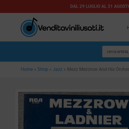
Vai
DAL 29 LUGLIO AL 31 AGOSTO
al
contenuto
Ricerca
prodotti
Home
»
Shop
»
Jazz
»
Mezz Mezzrow And His Orchest