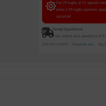
Dal 29 luglio al 31 agosto vendi
entro il 29 luglio saranno spe
vacanze!
Tempi Spedizione
Il tuo ordine sarà spedito in 4/5 
COD
4211160972
Categoria
Jazz
Tag
J