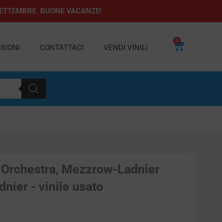
1 SETTEMBRE. BUONE VACANZE!
0
Carrello
SIONI
CONTATTACI
VENDI VINILI
Orchestra, Mezzrow-Ladnier
nier - vinile usato