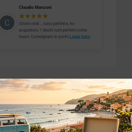
Claudio Manzoni
Ottimi vinili … tutto perfetto, ho
acquistato 7 dischi tutti perfetti come
nuovi. Consegnato in pochi
Leggi tutto
o essere interessati!