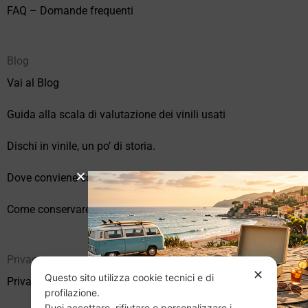
FAQ – Domande frequenti
Blog
Vai al Blog
Guida alla scala di valutazione dei vinili usati
Dischi in vinile, un po’ di storia.
Dove conviene comprare vinili online?
Come conservare correttamente i vinili usati
Privacy
✕
Questo sito utilizza cookie tecnici e di
Privacy Policy
profilazione.
Puoi accettare, rifiutare o personalizzare i