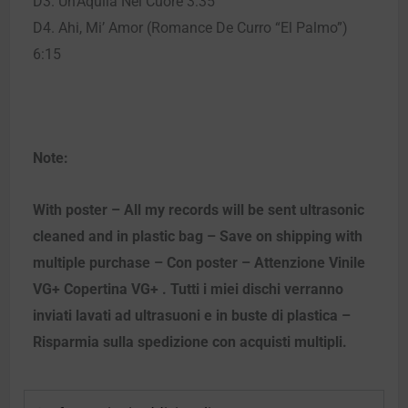
D3. Un’Aquila Nel Cuore 3:35
D4. Ahi, Mi’ Amor (Romance De Curro “El Palmo”)
6:15
Note:
With poster – All my records will be sent ultrasonic
cleaned and in plastic bag – Save on shipping with
multiple purchase – Con poster – Attenzione Vinile
VG+ Copertina VG+ . Tutti i miei dischi verranno
inviati lavati ad ultrasuoni e in buste di plastica –
Risparmia sulla spedizione con acquisti multipli.