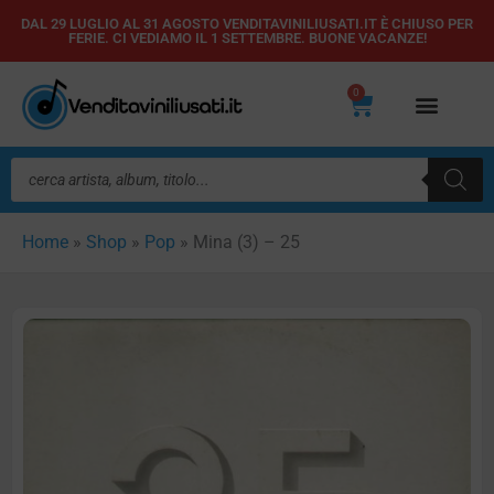
Vai
DAL 29 LUGLIO AL 31 AGOSTO VENDITAVINILIUSATI.IT È CHIUSO PER
FERIE. CI VEDIAMO IL 1 SETTEMBRE. BUONE VACANZE!
al
contenuto
0
Carrello
Ricerca
prodotti
Home
»
Shop
»
Pop
»
Mina (3) – 25