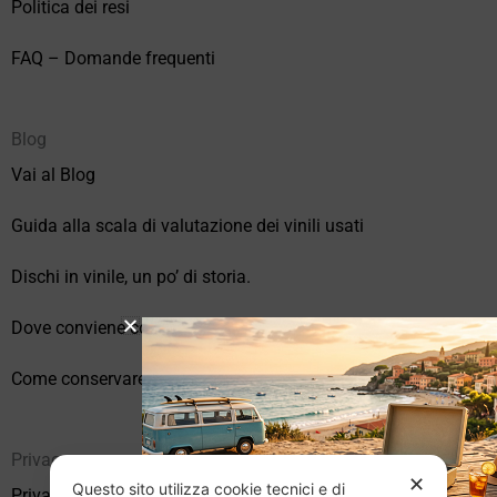
Politica dei resi
FAQ – Domande frequenti
Blog
Vai al Blog
Guida alla scala di valutazione dei vinili usati
Dischi in vinile, un po’ di storia.
Dove conviene comprare vinili online?
Come conservare correttamente i vinili usati
Privacy
✕
Questo sito utilizza cookie tecnici e di
Privacy Policy