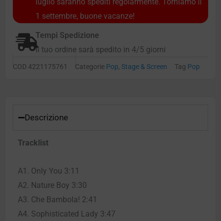
luglio saranno spediti regolarmente. Torniamo il
1 settembre, buone vacanze!
Tempi Spedizione
Il tuo ordine sarà spedito in 4/5 giorni
COD
4221175761
Categorie
Pop
,
Stage & Screen
Tag
Pop
Descrizione
Tracklist
A1. Only You 3:11
A2. Nature Boy 3:30
A3. Che Bambola! 2:41
A4. Sophisticated Lady 3:47