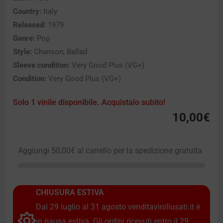
Country:
Italy
Released:
1979
Genre:
Pop
Style:
Chanson, Ballad
Sleeve condition:
Very Good Plus (VG+)
Condition:
Very Good Plus (VG+)
Solo 1 vinile disponibile. Acquistalo subito!
10,00
€
Aggiungi
50,00
€
al carrello per la spedizione gratuita
CHIUSURA ESTIVA
Dal 29 luglio al 31 agosto venditaviniliusati.it è
in pausa estiva. Gli ordini ricevuti entro il 29