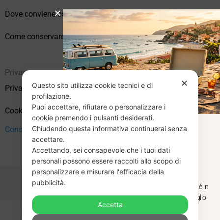
Dove conviene comprare vinili online?
Come conservare correttamente i vinili usati
Privacy
✕
Questo sito utilizza cookie tecnici e di
Privacy Policy
profilazione.
Puoi accettare, rifiutare o personalizzare i
Cookie Policy (UE)
cookie premendo i pulsanti desiderati.
Chiudendo questa informativa continuerai senza
Consenso
CHIUSURA
accettare.
Accettando, sei consapevole che i tuoi dati
ESTIVA
personali possono essere raccolti allo scopo di
personalizzare e misurare l'efficacia della
pubblicità.
Dal 29 luglio al 31 agosto venditaviniliusati.it è in
pausa estiva. Gli ordini ricevuti entro il 29 luglio
Accetta
saranno spediti regolarmente.
Copyright © 2026 Vendita Vinili Usati | P.IVA 12240940960