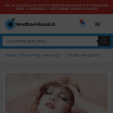
Vai
DAL 29 LUGLIO AL 31 AGOSTO VENDITAVINILIUSATI.IT È CHIUSO PER
FERIE. CI VEDIAMO IL 1 SETTEMBRE. BUONE VACANZE!
al
contenuto
0
Carrello
Ricerca
prodotti
Home
»
Shop
»
Pop
»
Mina (3) – …Del Mio Meglio N.5