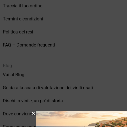
Traccia il tuo ordine
Termini e condizioni
Politica dei resi
FAQ – Domande frequenti
Blog
Vai al Blog
Guida alla scala di valutazione dei vinili usati
Dischi in vinile, un po’ di storia.
Dove conviene comprare vinili online?
Come conservare correttamente i vinili usati