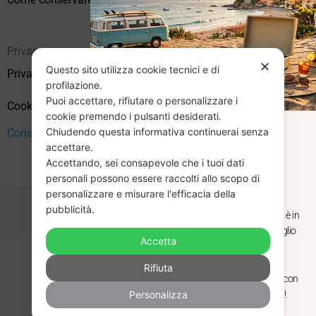
Privacy
✕
Questo sito utilizza cookie tecnici e di
Privacy Policy
profilazione.
Puoi accettare, rifiutare o personalizzare i
Cookie Policy (UE)
cookie premendo i pulsanti desiderati.
Chiudendo questa informativa continuerai senza
CHIUSURA
Consenso
accettare.
Accettando, sei consapevole che i tuoi dati
ESTIVA
personali possono essere raccolti allo scopo di
personalizzare e misurare l'efficacia della
pubblicità.
Dal 29 luglio al 31 agosto venditaviniliusati.it è in
pausa estiva. Gli ordini ricevuti entro il 29 luglio
Accetta
saranno spediti regolarmente.
Copyright © 2026 Vendita Vinili Usati | P.IVA 12240940960
Rifiuta
Made with
by
Next
WebStudio
Torniamo il 1 settembre, pronti a riprendere con
Personalizza
nuovi arrivi. Buona estate e buon ascolto!