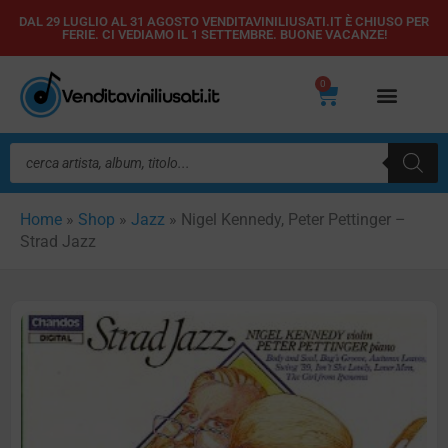
Vai
DAL 29 LUGLIO AL 31 AGOSTO VENDITAVINILIUSATI.IT È CHIUSO PER
FERIE. CI VEDIAMO IL 1 SETTEMBRE. BUONE VACANZE!
al
contenuto
0
Carrello
Ricerca
prodotti
Home
»
Shop
»
Jazz
»
Nigel Kennedy, Peter Pettinger –
Strad Jazz