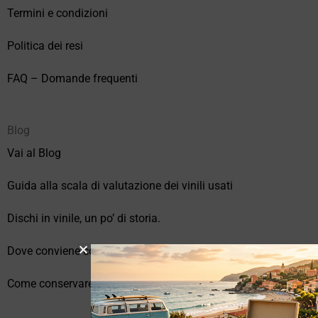
Termini e condizioni
Politica dei resi
FAQ – Domande frequenti
Blog
Vai al Blog
Guida alla scala di valutazione dei vinili usati
Dischi in vinile, un po’ di storia.
Dove conviene comprare vinili online?
Come conservare correttamente i vinili usati