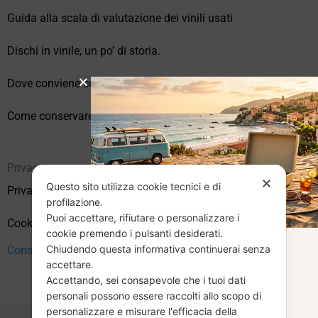
Guida alla scala di valutazione dei vinili usati
Dischi in vinile, un po’ di storia.
Dove conviene comprare vinili online?
Come conservare correttamente i vinili usati
Privacy
✕
Questo sito utilizza cookie tecnici e di
Privacy Policy
profilazione.
Puoi accettare, rifiutare o personalizzare i
Cookie Policy (UE)
cookie premendo i pulsanti desiderati.
Chiudendo questa informativa continuerai senza
CHIUSURA
Consenso
accettare.
Accettando, sei consapevole che i tuoi dati
ESTIVA
personali possono essere raccolti allo scopo di
personalizzare e misurare l'efficacia della