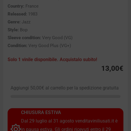
Country:
France
Released:
1983
Genre:
Jazz
Style:
Bop
Sleeve condition:
Very Good (VG)
Condition:
Very Good Plus (VG+)
Solo 1 vinile disponibile. Acquistalo subito!
13,00
€
Aggiungi
50,00
€
al carrello per la spedizione gratuita
CHIUSURA ESTIVA
Dal 29 luglio al 31 agosto venditaviniliusati.it è
in pausa estiva. Gli ordini ricevuti entro il 29