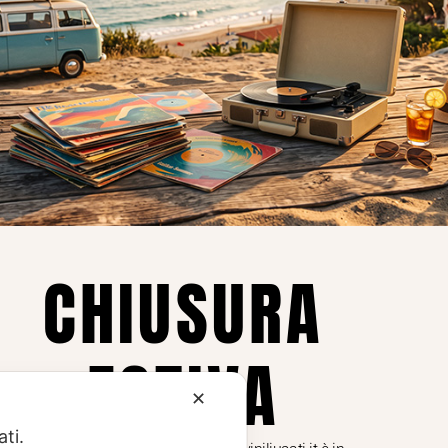
Privacy
Privacy Policy
ne dei
Cookie Policy (UE)
Consenso
a.
CHIUSURA
i
ESTIVA
te i
✕
ati.