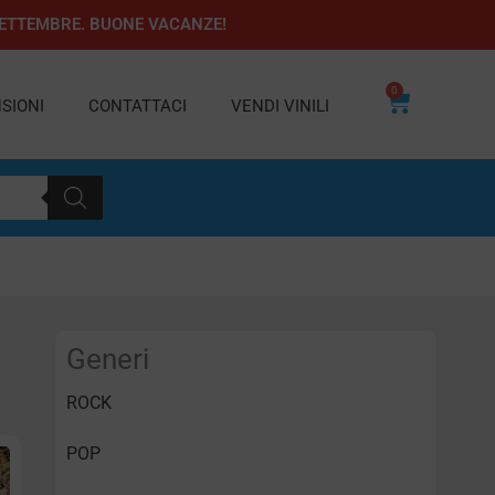
1 SETTEMBRE. BUONE VACANZE!
0
Carrello
SIONI
CONTATTACI
VENDI VINILI
Generi
ROCK
POP