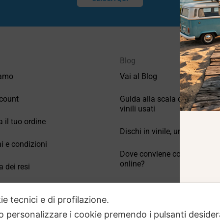
Blog
iamo
Vai al Blog
count
Guida alla scala di valutazio
vinili usati
a il tuo ordine
Dischi in vinile, un po’ di stori
i e condizioni
Dove conviene comprare vinil
online?
a dei resi
Come conservare correttamen
 Domande frequenti
vinili usati
ie tecnici e di profilazione.
 o personalizzare i cookie premendo i pulsanti desider