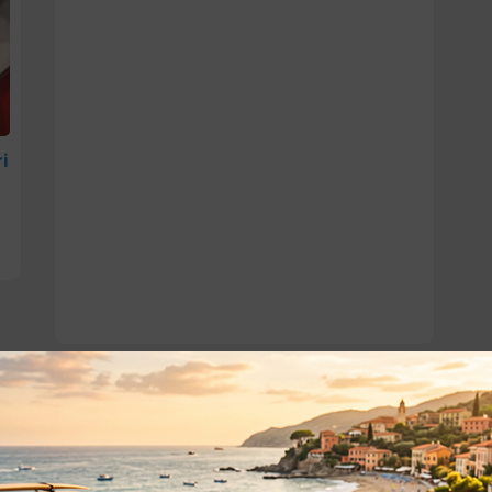
i
o essere interessati!