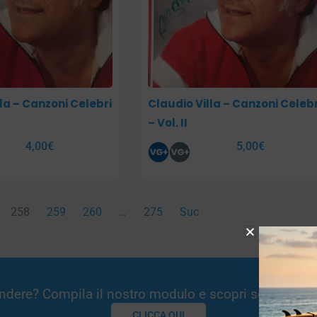
la – Canzoni Celebri
Claudio Villa – Canzoni Celebr
– Vol. II
4,00
€
5,00
€
258
259
260
…
275
Suc
Vendere? Compila il nostro modulo e scopri se potremm
CLICCA QUI