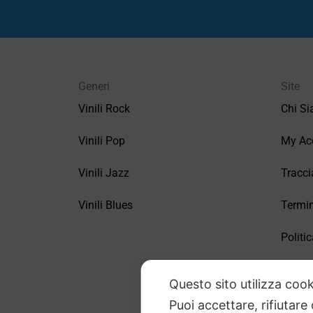
Generi
Site
Vinili Rock
Chi S
Vinili Pop
My Ac
Vinili Jazz
Tracci
Vinili Blues
Termin
Politic
FAQ –
Questo sito utilizza cook
Puoi accettare, rifiutare