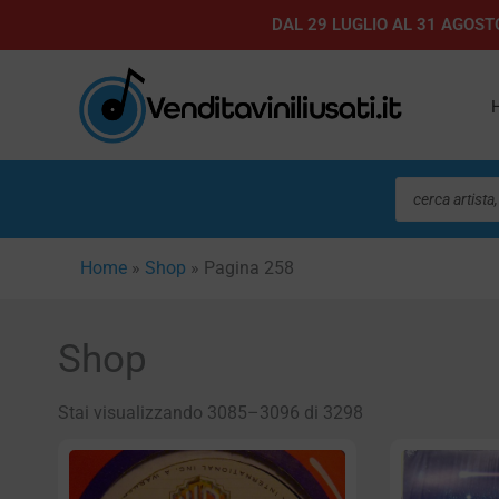
Vai
DAL 29 LUGLIO AL 31 AGOSTO
al
contenuto
Ricerca
prodotti
Home
»
Shop
»
Pagina 258
Shop
Stai visualizzando 3085–3096 di 3298
Pagina
Pagina
Pagi