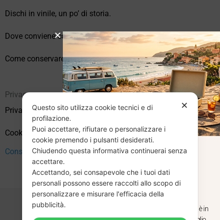
Dischi in vinile, un po’ di storia.
Dove conviene comprare vinili online?
Come conservare correttamente i vinili usati
Privacy
✕
Questo sito utilizza cookie tecnici e di
Privacy Policy
profilazione.
Puoi accettare, rifiutare o personalizzare i
Cookie Policy (UE)
cookie premendo i pulsanti desiderati.
Chiudendo questa informativa continuerai senza
CHIUSURA
Consenso
accettare.
Accettando, sei consapevole che i tuoi dati
ESTIVA
personali possono essere raccolti allo scopo di
personalizzare e misurare l'efficacia della
pubblicità.
Dal 29 luglio al 31 agosto venditaviniliusati.it è in
pausa estiva. Gli ordini ricevuti entro il 29 luglio