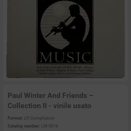
Paul Winter And Friends –
Collection II - vinile usato
Format:
LP, Compilation
Catalog number:
LM 0016