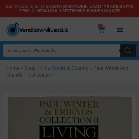
Vai
DAL 29 LUGLIO AL 31 AGOSTO VENDITAVINILIUSATI.IT È CHIUSO PER
FERIE. CI VEDIAMO IL 1 SETTEMBRE. BUONE VACANZE!
al
contenuto
0
Carrello
Ricerca
prodotti
Home
»
Shop
»
Folk, World, & Country
»
Paul Winter And
Friends – Collection II