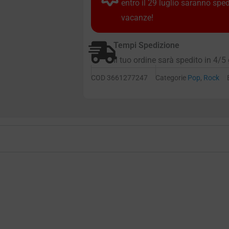
entro il 29 luglio saranno spe
vacanze!
Tempi Spedizione
Il tuo ordine sarà spedito in 4/5 
COD
3661277247
Categorie
Pop
,
Rock