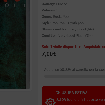
Country:
Europe
Released:
Genre:
Rock, Pop
Style:
Pop Rock, Synth-pop
Sleeve condition:
Very Good (VG)
Condition:
Very Good Plus (VG+)
Solo 1 vinile disponibile. Acquistalo s
7,00
€
Aggiungi
50,00
€
al carrello per la sp
CHIUSURA ESTIVA
Dal 29 luglio al 31 agosto vendi