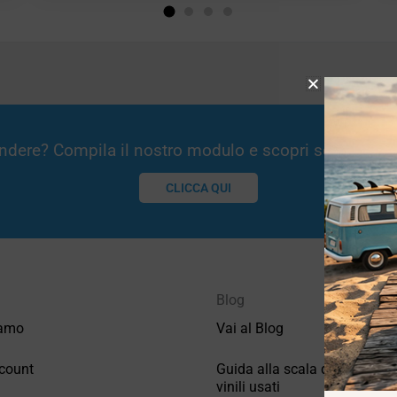
Vendere? Compila il nostro modulo e scopri se potremm
CLICCA QUI
Blog
iamo
Vai al Blog
count
Guida alla scala di valutazio
vinili usati