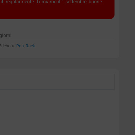
diti regolarmente. Torniamo il 1 settembre, buone
giorni
Etichette
Pop
,
Rock