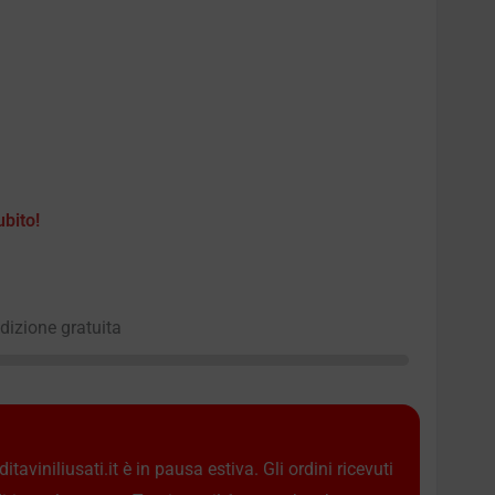
ubito!
edizione gratuita
taviniliusati.it è in pausa estiva. Gli ordini ricevuti