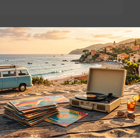
o essere interessati!
Privacy
Privacy Policy
ne dei
Cookie Policy (UE)