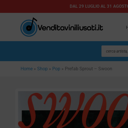
Vai
DAL 29 LUGLIO AL 31 AGOSTO
al
contenuto
Ricerca
prodotti
Home
»
Shop
»
Pop
»
Prefab Sprout – Swoon