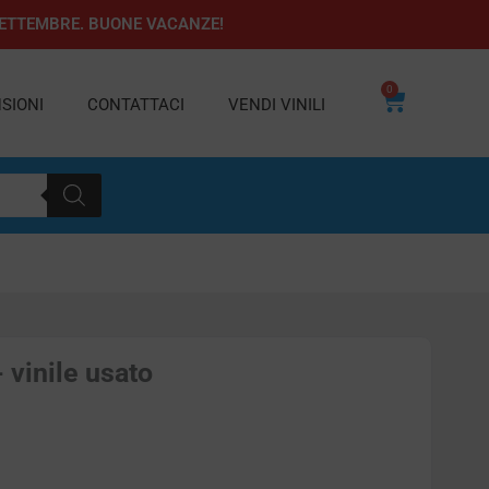
1 SETTEMBRE. BUONE VACANZE!
0
Carrello
SIONI
CONTATTACI
VENDI VINILI
 vinile usato