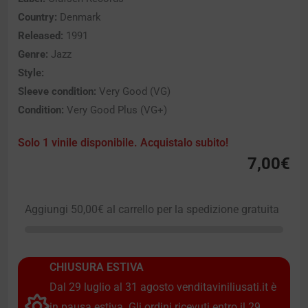
Country:
Denmark
Released:
1991
Genre:
Jazz
Style:
Sleeve condition:
Very Good (VG)
Condition:
Very Good Plus (VG+)
Solo 1 vinile disponibile. Acquistalo subito!
7,00
€
Aggiungi
50,00
€
al carrello per la spedizione gratuita
CHIUSURA ESTIVA
Dal 29 luglio al 31 agosto venditaviniliusati.it è
in pausa estiva. Gli ordini ricevuti entro il 29