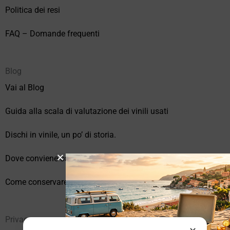
Politica dei resi
FAQ – Domande frequenti
Blog
Vai al Blog
Guida alla scala di valutazione dei vinili usati
Dischi in vinile, un po’ di storia.
Dove conviene comprare vinili online?
Come conservare correttamente i vinili usati
Privacy