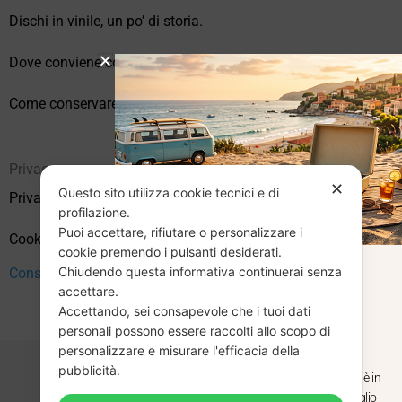
Dischi in vinile, un po’ di storia.
Dove conviene comprare vinili online?
Come conservare correttamente i vinili usati
Privacy
✕
Questo sito utilizza cookie tecnici e di
Privacy Policy
profilazione.
Puoi accettare, rifiutare o personalizzare i
Cookie Policy (UE)
cookie premendo i pulsanti desiderati.
Chiudendo questa informativa continuerai senza
CHIUSURA
Consenso
accettare.
Accettando, sei consapevole che i tuoi dati
ESTIVA
personali possono essere raccolti allo scopo di
personalizzare e misurare l'efficacia della
pubblicità.
Dal 29 luglio al 31 agosto venditaviniliusati.it è in
pausa estiva. Gli ordini ricevuti entro il 29 luglio