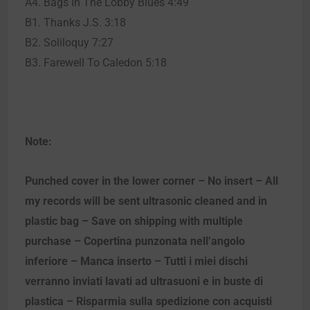
A4. Bags In The Lobby Blues 4:49
B1. Thanks J.S. 3:18
B2. Soliloquy 7:27
B3. Farewell To Caledon 5:18
Note:
Punched cover in the lower corner – No insert – All
my records will be sent ultrasonic cleaned and in
plastic bag – Save on shipping with multiple
purchase – Copertina punzonata nell’angolo
inferiore – Manca inserto – Tutti i miei dischi
verranno inviati lavati ad ultrasuoni e in buste di
plastica – Risparmia sulla spedizione con acquisti