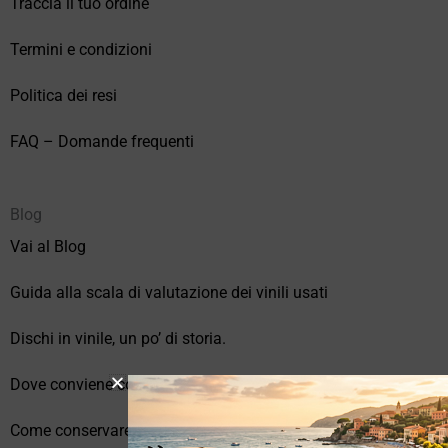
Traccia il tuo ordine
Termini e condizioni
Politica dei resi
FAQ – Domande frequenti
Blog
Vai al Blog
Guida alla scala di valutazione dei vinili usati
Dischi in vinile, un po’ di storia.
Dove conviene comprare vinili online?
Come conservare correttamente i vinili usati