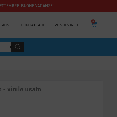
1 SETTEMBRE. BUONE VACANZE!
0
Carrello
SIONI
CONTATTACI
VENDI VINILI
- vinile usato