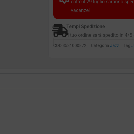
entro il 29 luglio saranno spe
vacanze!
Tempi Spedizione
Il tuo ordine sarà spedito in 4/5 
COD
3531000872
Categoria
Jazz
Tag
J