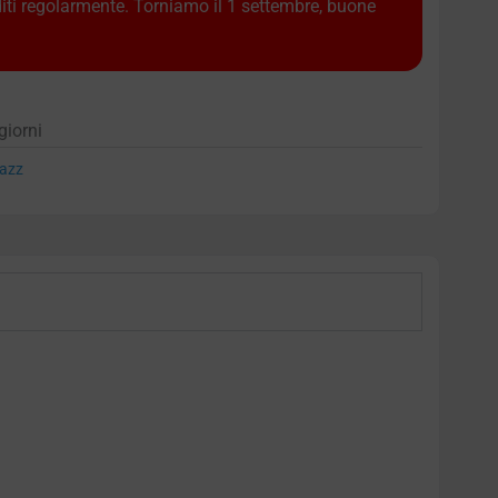
diti regolarmente. Torniamo il 1 settembre, buone
giorni
azz