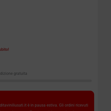
ubito!
edizione gratuita
taviniliusati.it è in pausa estiva. Gli ordini ricevuti