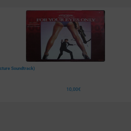
icture Soundtrack)
10,00
€