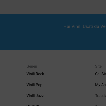
Hai Vinili Usati da 
Generi
Site
Vinili Rock
Chi S
Vinili Pop
My Ac
Vinili Jazz
Tracci