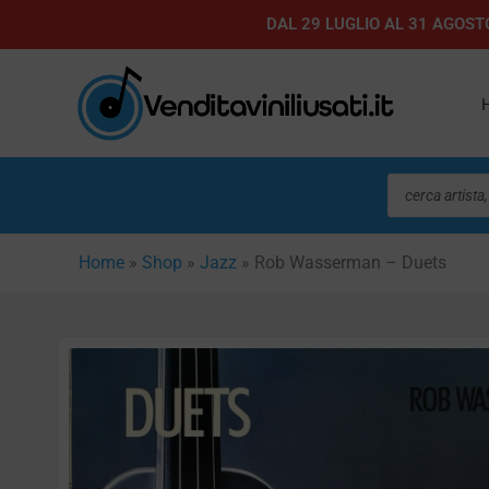
Vai
DAL 29 LUGLIO AL 31 AGOSTO
al
contenuto
Ricerca
prodotti
Home
»
Shop
»
Jazz
»
Rob Wasserman – Duets