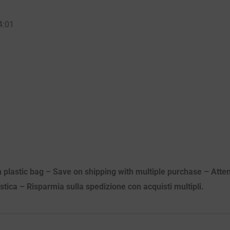
4:01
n plastic bag – Save on shipping with multiple purchase – Atten
astica – Risparmia sulla spedizione con acquisti multipli.