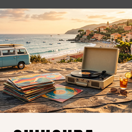
o essere interessati!
Privacy
Privacy Policy
ne dei
Cookie Policy (UE)
Consenso
a.