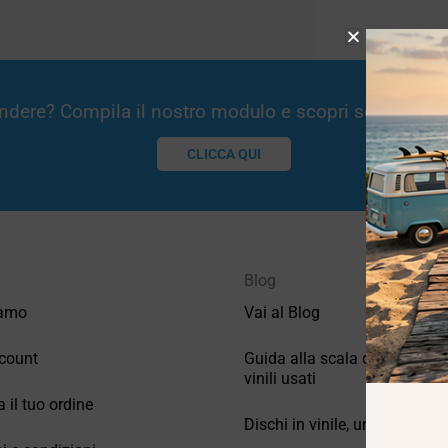
Vendere? Compila il nostro modulo e scopri se potremm
CLICCA QUI
Blog
iamo
Vai al Blog
count
Guida alla scala di valutazio
vinili usati
a il tuo ordine
Dischi in vinile, un po’ di stori