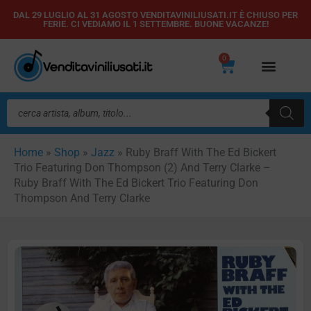
Vai
DAL 29 LUGLIO AL 31 AGOSTO VENDITAVINILIUSATI.IT È CHIUSO PER
FERIE. CI VEDIAMO IL 1 SETTEMBRE. BUONE VACANZE!
al
contenuto
0
Carrello
Ricerca
prodotti
Home
»
Shop
»
Jazz
»
Ruby Braff With The Ed Bickert
Trio Featuring Don Thompson (2) And Terry Clarke –
Ruby Braff With The Ed Bickert Trio Featuring Don
Thompson And Terry Clarke