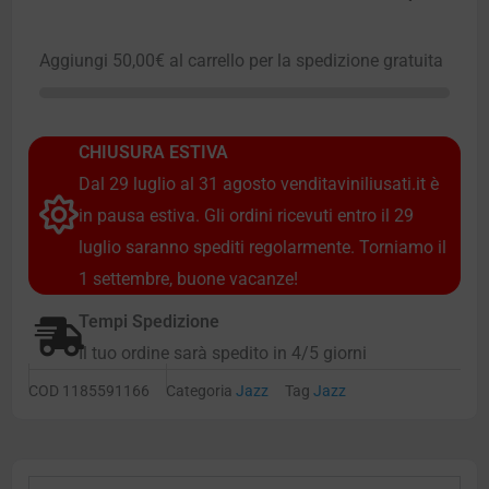
Aggiungi
50,00
€
al carrello per la spedizione gratuita
CHIUSURA ESTIVA
Dal 29 luglio al 31 agosto venditaviniliusati.it è
in pausa estiva. Gli ordini ricevuti entro il 29
luglio saranno spediti regolarmente. Torniamo il
1 settembre, buone vacanze!
Tempi Spedizione
Il tuo ordine sarà spedito in 4/5 giorni
COD
1185591166
Categoria
Jazz
Tag
Jazz