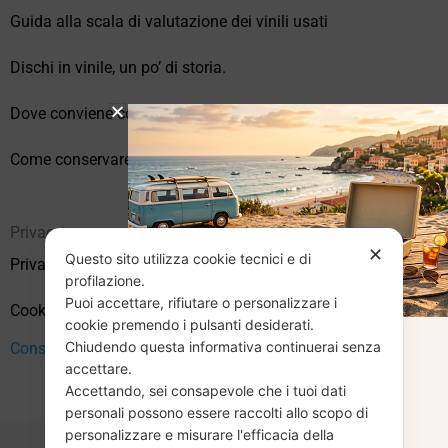
Guida alla scala di valutazione dei vinili usati
Dischi in vinile, un po’ di storia.
Dove conviene comprare vinili online?
Come conservare correttamente i vinili usati
Privacy
✕
Questo sito utilizza cookie tecnici e di
Privacy Policy
profilazione.
Puoi accettare, rifiutare o personalizzare i
Cookie Policy (UE)
cookie premendo i pulsanti desiderati.
Chiudendo questa informativa continuerai senza
Consenso
CHIUSURA
accettare.
Accettando, sei consapevole che i tuoi dati
ESTIVA
personali possono essere raccolti allo scopo di
personalizzare e misurare l'efficacia della