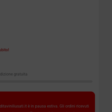
ubito!
edizione gratuita
taviniliusati.it è in pausa estiva. Gli ordini ricevuti