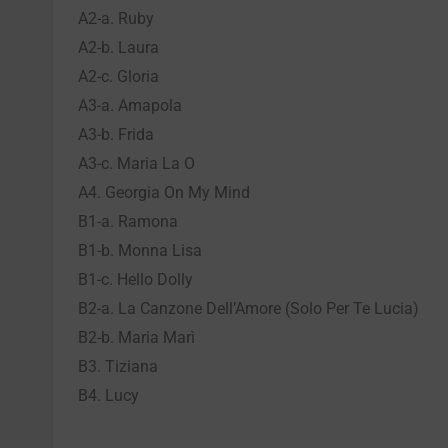
A2-a. Ruby
A2-b. Laura
A2-c. Gloria
A3-a. Amapola
A3-b. Frida
A3-c. Maria La O
A4. Georgia On My Mind
B1-a. Ramona
B1-b. Monna Lisa
B1-c. Hello Dolly
B2-a. La Canzone Dell’Amore (Solo Per Te Lucia)
B2-b. Maria Marì
B3. Tiziana
B4. Lucy