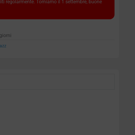
diti regolarmente. Torniamo il 1 settembre, buone
giorni
azz