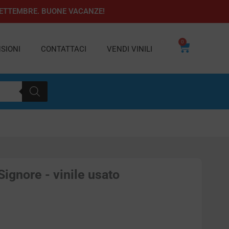
1 SETTEMBRE. BUONE VACANZE!
0
Carrello
SIONI
CONTATTACI
VENDI VINILI
ignore - vinile usato