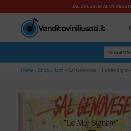
Vai
DAL 29 LUGLIO AL 31 AGOSTO
al
contenuto
Ricerca
prodotti
Home
»
Shop
»
Jazz
»
Sal Genovese – Le Mie Signor