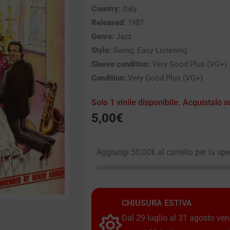
Country:
Italy
Released:
1987
Genre:
Jazz
Style:
Swing, Easy Listening
Sleeve condition:
Very Good Plus (VG+)
Condition:
Very Good Plus (VG+)
Solo 1 vinile disponibile. Acquistalo s
5,00
€
Aggiungi
50,00
€
al carrello per la sp
CHIUSURA ESTIVA
Dal 29 luglio al 31 agosto vendi