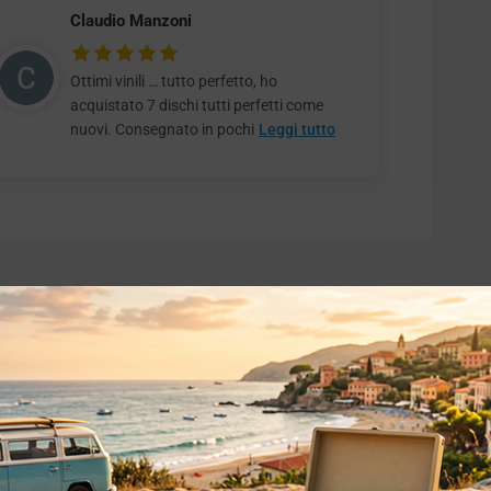
Claudio Manzoni
Ottimi vinili … tutto perfetto, ho
acquistato 7 dischi tutti perfetti come
nuovi. Consegnato in pochi
Leggi tutto
o essere interessati!