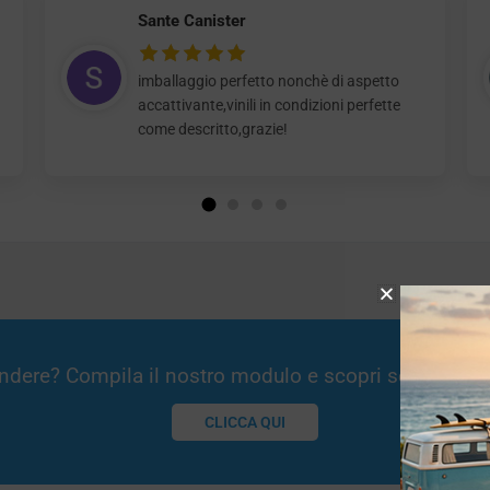
Sante Canister
imballaggio perfetto nonchè di aspetto
accattivante,vinili in condizioni perfette
come descritto,grazie!
Vendere? Compila il nostro modulo e scopri se potremm
CLICCA QUI