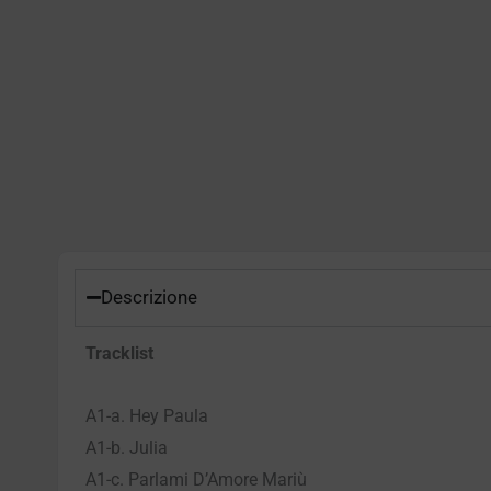
Descrizione
Tracklist
A1-a. Hey Paula
A1-b. Julia
A1-c. Parlami D’Amore Mariù