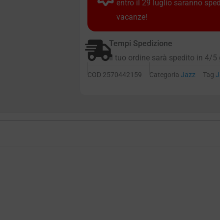
entro il 29 luglio saranno spe
vacanze!
Tempi Spedizione
Il tuo ordine sarà spedito in 4/5 
COD
2570442159
Categoria
Jazz
Tag
J