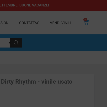
1 SETTEMBRE. BUONE VACANZE!
0
Carrello
SIONI
CONTATTACI
VENDI VINILI
irty Rhythm - vinile usato