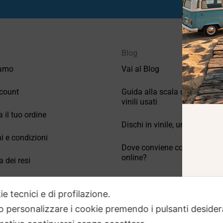
Blog
iamo
Vai al Blog
count
Guida alla scala di valutazio
vinili usati
a il tuo ordine
Dischi in vinile, un po’ di stori
i e condizioni
Dove conviene comprare vinil
online?
a dei resi
Come conservare correttamen
 Domande frequenti
vinili usati
ie tecnici e di profilazione.
 o personalizzare i cookie premendo i pulsanti desider