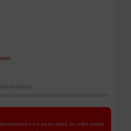
ubito!
edizione gratuita
taviniliusati.it è in pausa estiva. Gli ordini ricevuti