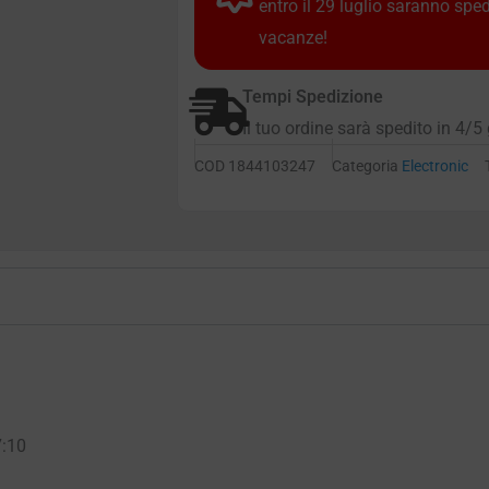
entro il 29 luglio saranno spe
vacanze!
Tempi Spedizione
Il tuo ordine sarà spedito in 4/5 
COD
1844103247
Categoria
Electronic
7:10