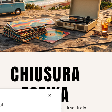
Privacy
Privacy Policy
ne dei
Cookie Policy (UE)
Consenso
a.
CHIUSURA
i
ESTIVA
te i
✕
ati.
Dal 29 luglio al 31 agosto venditaviniliusati.it è in