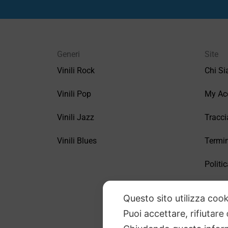
Generi
Site
Vinili Rock
Chi S
Vinili Pop
My Ac
Vinili Jazz
Tracci
Vinili Blues
Termin
Politic
FAQ –
Questo sito utilizza cook
Puoi accettare, rifiutare