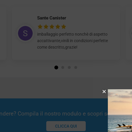
Sante Canister
imballaggio perfetto nonchè di aspetto
accattivante,vinili in condizioni perfette
come descritto,grazie!
Vendere? Compila il nostro modulo e scopri se potremm
CLICCA QUI