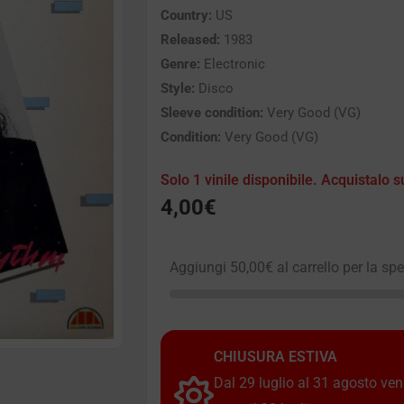
Country:
US
Released:
1983
Genre:
Electronic
Style:
Disco
Sleeve condition:
Very Good (VG)
Condition:
Very Good (VG)
Solo 1 vinile disponibile. Acquistalo s
4,00
€
Aggiungi
50,00
€
al carrello per la sp
CHIUSURA ESTIVA
Dal 29 luglio al 31 agosto vendi