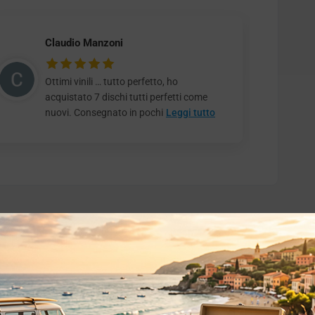
Claudio Manzoni
Ottimi vinili … tutto perfetto, ho
acquistato 7 dischi tutti perfetti come
nuovi. Consegnato in pochi
Leggi tutto
o essere interessati!