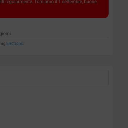
diti regolarmente. Torniamo il 1 settembre, buone
giorni
Tag
Electronic