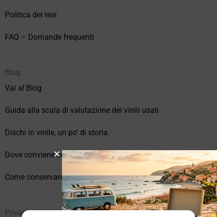
Politica dei resi
FAQ – Domande frequenti
Blog
Vai al Blog
Guida alla scala di valutazione dei vinili usati
Dischi in vinile, un po’ di storia.
Dove conviene comprare vinili online?
Come conservare correttamente i vinili usati
Privacy