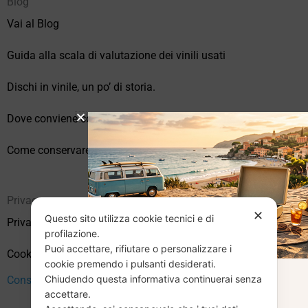
Blog
Vai al Blog
Guida alla scala di valutazione dei vinili usati
Dischi in vinile, un po’ di storia.
Dove conviene comprare vinili online?
Come conservare correttamente i vinili usati
Privacy
✕
Questo sito utilizza cookie tecnici e di
Privacy Policy
profilazione.
Puoi accettare, rifiutare o personalizzare i
Cookie Policy (UE)
cookie premendo i pulsanti desiderati.
Chiudendo questa informativa continuerai senza
Consenso
CHIUSURA
accettare.