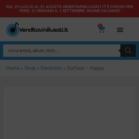
Vai
DAL 29 LUGLIO AL 31 AGOSTO VENDITAVINILIUSATI.IT È CHIUSO PER
FERIE. CI VEDIAMO IL 1 SETTEMBRE. BUONE VACANZE!
al
contenuto
0
Carrello
Ricerca
prodotti
Home
»
Shop
»
Electronic
»
Surface – Happy