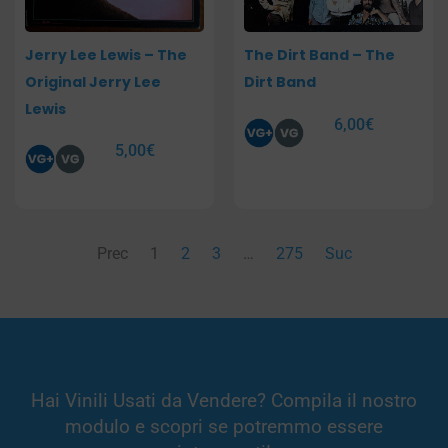
Jerry Lee Lewis – The
The Dirt Band – The
Original Jerry Lee
Dirt Band
Lewis
6,00
€
5,00
€
Prec
1
2
3
…
275
Suc
Hai Vinili Usati da Vendere? Compila il nostro
modulo e scopri se potremmo essere