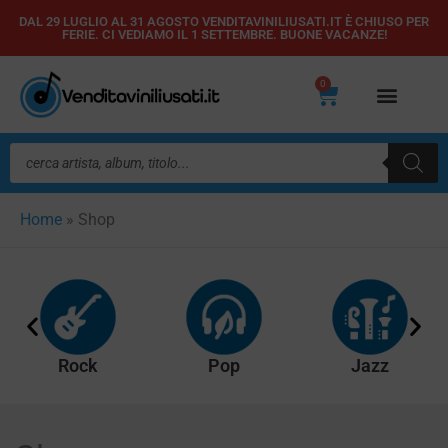
Vai
DAL 29 LUGLIO AL 31 AGOSTO VENDITAVINILIUSATI.IT È CHIUSO PER
FERIE. CI VEDIAMO IL 1 SETTEMBRE. BUONE VACANZE!
al
contenuto
0
Carrello
Ricerca
prodotti
Home
»
Shop
Rock
Pop
Jazz