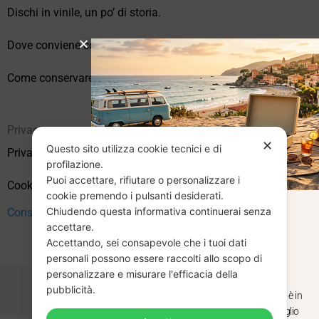
Dischi in vinile, un po’ di storia.
Dove conviene comprare vinili online?
Come conservare correttamente i vinili usati
Privacy
✕
Questo sito utilizza cookie tecnici e di
Privacy Policy
profilazione.
Puoi accettare, rifiutare o personalizzare i
Cookie Policy (UE)
cookie premendo i pulsanti desiderati.
Chiudendo questa informativa continuerai senza
CHIUSURA
Consenso
accettare.
Accettando, sei consapevole che i tuoi dati
ESTIVA
personali possono essere raccolti allo scopo di
personalizzare e misurare l'efficacia della
pubblicità.
Dal 29 luglio al 31 agosto venditaviniliusati.it è in
pausa estiva. Gli ordini ricevuti entro il 29 luglio