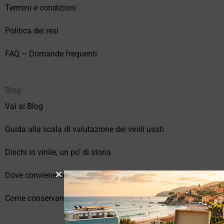
Termini e condizioni
Politica dei resi
FAQ – Domande frequenti
Blog
Vai al Blog
Guida alla scala di valutazione dei vinili usati
Dischi in vinile, un po’ di storia.
Dove conviene comprare vinili online?
Come conservare correttamente i vinili usati