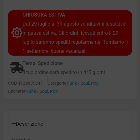
CHIUSURA ESTIVA
Dal 29 luglio al 31 agosto venditaviniliusati.it è
in pausa estiva. Gli ordini ricevuti entro il 29
luglio saranno spediti regolarmente. Torniamo il
1 settembre, buone vacanze!
Tempi Spedizione
Il tuo ordine sarà spedito in 4/5 giorni
COD
4129885047
Categorie
Funk / Soul
,
Pop
Etichette
Funk / Soul
,
Pop
Descrizione
Tracklist