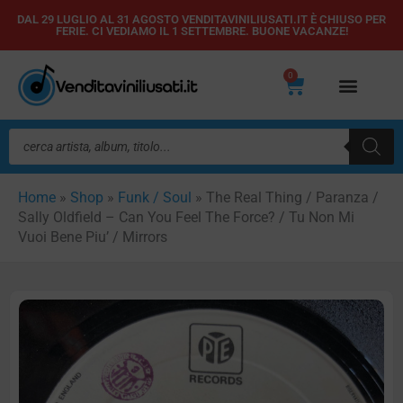
Vai
DAL 29 LUGLIO AL 31 AGOSTO VENDITAVINILIUSATI.IT È CHIUSO PER
FERIE. CI VEDIAMO IL 1 SETTEMBRE. BUONE VACANZE!
al
contenuto
0
Carrello
Ricerca
prodotti
Home
»
Shop
»
Funk / Soul
»
The Real Thing / Paranza /
Sally Oldfield – Can You Feel The Force? / Tu Non Mi
Vuoi Bene Piu’ / Mirrors