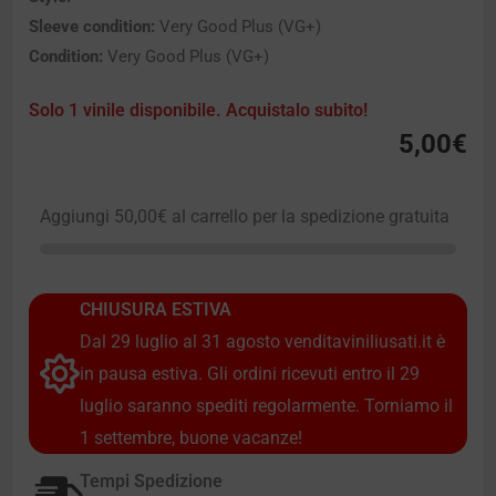
Sleeve condition:
Very Good Plus (VG+)
Condition:
Very Good Plus (VG+)
Solo 1 vinile disponibile. Acquistalo subito!
5,00
€
Aggiungi
50,00
€
al carrello per la spedizione gratuita
CHIUSURA ESTIVA
Dal 29 luglio al 31 agosto venditaviniliusati.it è
in pausa estiva. Gli ordini ricevuti entro il 29
luglio saranno spediti regolarmente. Torniamo il
1 settembre, buone vacanze!
Tempi Spedizione