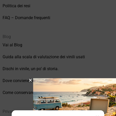
Politica dei resi
FAQ – Domande frequenti
Blog
Vai al Blog
Guida alla scala di valutazione dei vinili usati
Dischi in vinile, un po’ di storia.
Dove conviene comprare vinili online?
Come conservare correttamente i vinili usati
Privacy