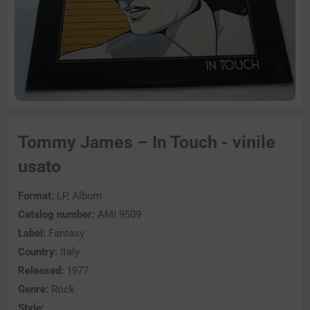
Tommy James – In Touch - vinile
usato
Format:
LP, Album
Catalog number:
AMI 9509
Label:
Fantasy
Country:
Italy
Released:
1977
Genre:
Rock
Style: