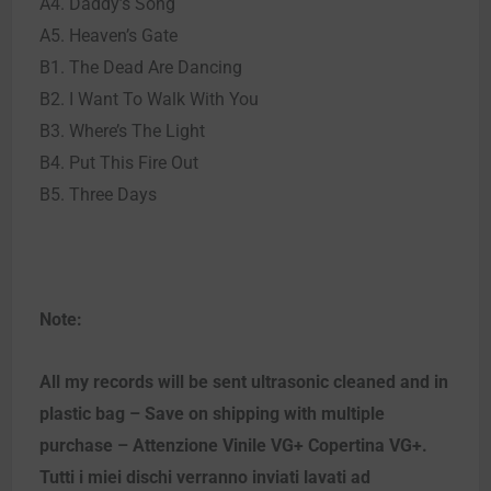
A4. Daddy’s Song
A5. Heaven’s Gate
B1. The Dead Are Dancing
B2. I Want To Walk With You
B3. Where’s The Light
B4. Put This Fire Out
B5. Three Days
Note:
All my records will be sent ultrasonic cleaned and in
plastic bag – Save on shipping with multiple
purchase – Attenzione Vinile VG+ Copertina VG+.
Tutti i miei dischi verranno inviati lavati ad