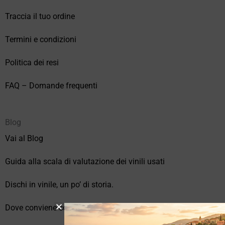
Traccia il tuo ordine
Termini e condizioni
Politica dei resi
FAQ – Domande frequenti
Blog
Vai al Blog
Guida alla scala di valutazione dei vinili usati
Dischi in vinile, un po’ di storia.
Dove conviene comprare vinili online?