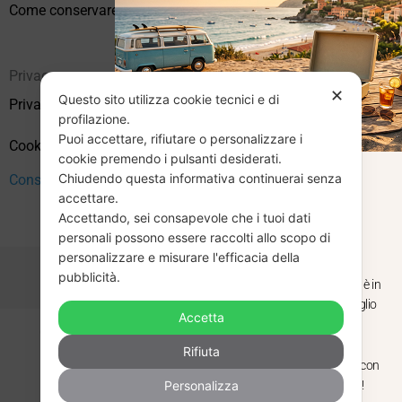
Come conservare correttamente i vinili usati
Privacy
✕
Questo sito utilizza cookie tecnici e di
Privacy Policy
profilazione.
Puoi accettare, rifiutare o personalizzare i
Cookie Policy (UE)
cookie premendo i pulsanti desiderati.
Chiudendo questa informativa continuerai senza
Consenso
CHIUSURA
accettare.
Accettando, sei consapevole che i tuoi dati
ESTIVA
personali possono essere raccolti allo scopo di
personalizzare e misurare l'efficacia della
pubblicità.
Dal 29 luglio al 31 agosto venditaviniliusati.it è in
pausa estiva. Gli ordini ricevuti entro il 29 luglio
Accetta
saranno spediti regolarmente.
Copyright © 2026 Vendita Vinili Usati | P.IVA 12240940960
Rifiuta
Made with
by
Next
WebStudio
Torniamo il 1 settembre, pronti a riprendere con
Personalizza
nuovi arrivi. Buona estate e buon ascolto!