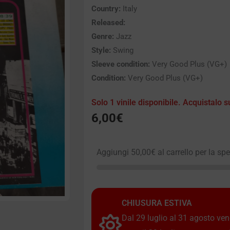
Country:
Italy
Released:
Genre:
Jazz
Style:
Swing
Sleeve condition:
Very Good Plus (VG+)
Condition:
Very Good Plus (VG+)
Solo 1 vinile disponibile. Acquistalo s
6,00
€
Aggiungi
50,00
€
al carrello per la sp
CHIUSURA ESTIVA
Dal 29 luglio al 31 agosto vendi