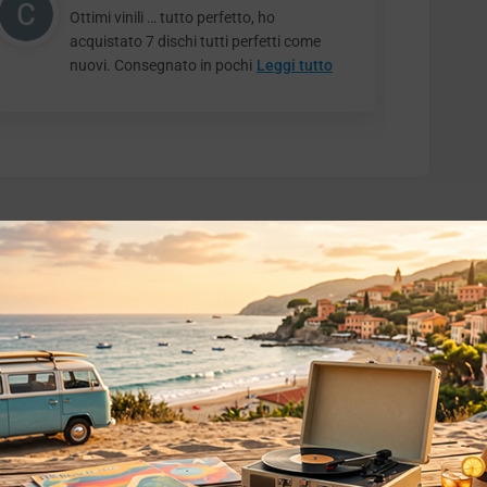
Ottimi vinili … tutto perfetto, ho
acquistato 7 dischi tutti perfetti come
nuovi. Consegnato in pochi
Leggi tutto
o essere interessati!