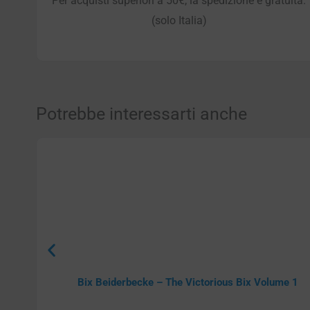
Per acquisti superiori a 50€, la spedizione è gratuita.
(solo Italia)
Potrebbe interessarti anche
Bix Beiderbecke – The Victorious Bix Volume 1