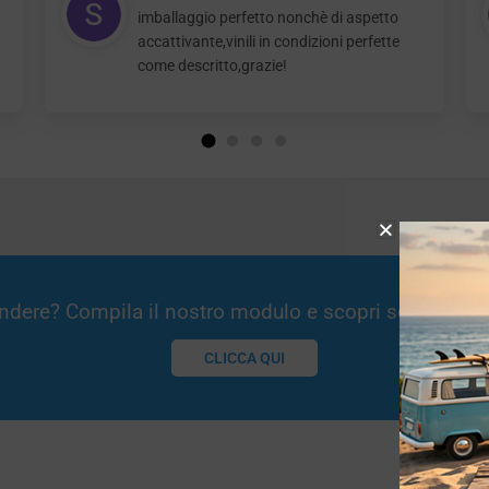
imballaggio perfetto nonchè di aspetto
accattivante,vinili in condizioni perfette
come descritto,grazie!
Vendere? Compila il nostro modulo e scopri se potremm
CLICCA QUI