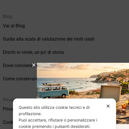
Blog
Vai al Blog
Guida alla scala di valutazione dei vinili usati
Dischi in vinile, un po’ di storia.
Dove conviene comprare vinili online?
Come conservare correttamente i vinili usati
Privacy
✕
Questo sito utilizza cookie tecnici e di
Privacy Policy
profilazione.
Puoi accettare, rifiutare o personalizzare i
Cookie Policy (UE)
cookie premendo i pulsanti desiderati.