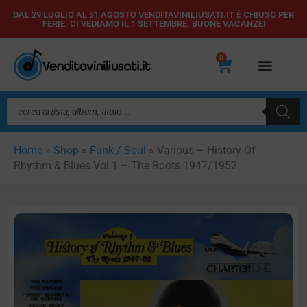
Vai
DAL 29 LUGLIO AL 31 AGOSTO VENDITAVINILIUSATI.IT È CHIUSO PER
FERIE. CI VEDIAMO IL 1 SETTEMBRE. BUONE VACANZE!
al
contenuto
0
Carrello
Ricerca
prodotti
Home
»
Shop
»
Funk / Soul
»
Various – History Of
Rhythm & Blues Vol.1 – The Roots 1947/1952