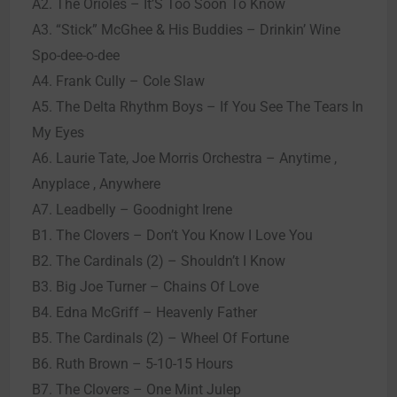
A2. The Orioles – It’S Too Soon To Know
A3. “Stick” McGhee & His Buddies – Drinkin’ Wine
Spo-dee-o-dee
A4. Frank Cully – Cole Slaw
A5. The Delta Rhythm Boys – If You See The Tears In
My Eyes
A6. Laurie Tate, Joe Morris Orchestra – Anytime ,
Anyplace , Anywhere
A7. Leadbelly – Goodnight Irene
B1. The Clovers – Don’t You Know I Love You
B2. The Cardinals (2) – Shouldn’t I Know
B3. Big Joe Turner – Chains Of Love
B4. Edna McGriff – Heavenly Father
B5. The Cardinals (2) – Wheel Of Fortune
B6. Ruth Brown – 5-10-15 Hours
B7. The Clovers – One Mint Julep