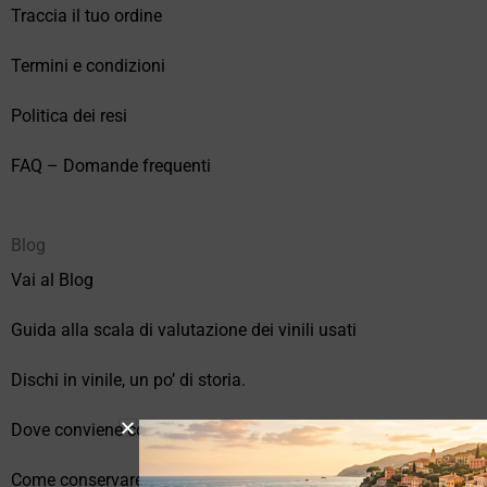
Traccia il tuo ordine
Termini e condizioni
Politica dei resi
FAQ – Domande frequenti
Blog
Vai al Blog
Guida alla scala di valutazione dei vinili usati
Dischi in vinile, un po’ di storia.
Dove conviene comprare vinili online?
Come conservare correttamente i vinili usati