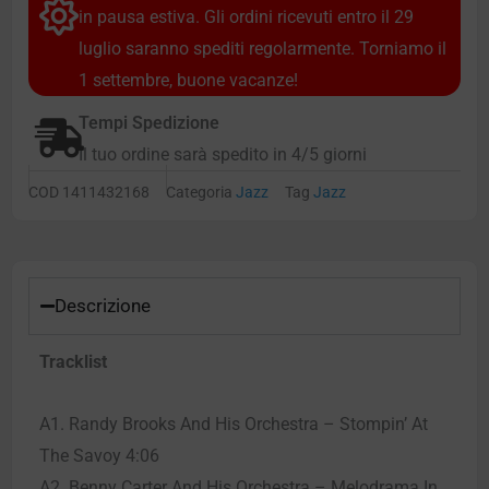
in pausa estiva. Gli ordini ricevuti entro il 29
luglio saranno spediti regolarmente. Torniamo il
1 settembre, buone vacanze!
Tempi Spedizione
Il tuo ordine sarà spedito in 4/5 giorni
COD
1411432168
Categoria
Jazz
Tag
Jazz
Descrizione
Tracklist
A1. Randy Brooks And His Orchestra – Stompin’ At
The Savoy 4:06
A2. Benny Carter And His Orchestra – Melodrama In