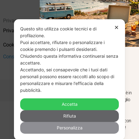
Privacy
✕
Questo sito utilizza cookie tecnici e di
Privacy Policy
profilazione.
Puoi accettare, rifiutare o personalizzare i
Cookie Policy (UE)
cookie premendo i pulsanti desiderati.
Chiudendo questa informativa continuerai senza
Consenso
CHIUSURA
accettare.
Accettando, sei consapevole che i tuoi dati
ESTIVA
personali possono essere raccolti allo scopo di
personalizzare e misurare l'efficacia della
pubblicità.
Dal 29 luglio al 31 agosto venditaviniliusati.it è in
pausa estiva. Gli ordini ricevuti entro il 29 luglio
Accetta
saranno spediti regolarmente.
Copyright © 2026 Vendita Vinili Usati | P.IVA 12240940960
Rifiuta
Made with
by
Next
WebStudio
Torniamo il 1 settembre, pronti a riprendere con
Personalizza
nuovi arrivi. Buona estate e buon ascolto!