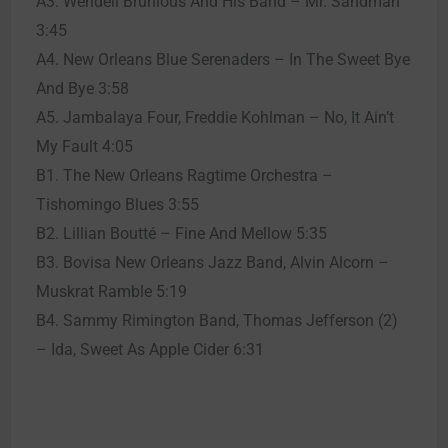
A3. Wendell Brunious And His Band – Mr. Sandman
3:45
A4. New Orleans Blue Serenaders – In The Sweet Bye
And Bye 3:58
A5. Jambalaya Four, Freddie Kohlman – No, It Ain’t
My Fault 4:05
B1. The New Orleans Ragtime Orchestra –
Tishomingo Blues 3:55
B2. Lillian Boutté – Fine And Mellow 5:35
B3. Bovisa New Orleans Jazz Band, Alvin Alcorn –
Muskrat Ramble 5:19
B4. Sammy Rimington Band, Thomas Jefferson (2)
– Ida, Sweet As Apple Cider 6:31