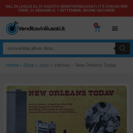
Vai
DAL 29 LUGLIO AL 31 AGOSTO VENDITAVINILIUSATI.IT È CHIUSO PER
FERIE. CI VEDIAMO IL 1 SETTEMBRE. BUONE VACANZE!
al
contenuto
0
Carrello
Ricerca
prodotti
Home
»
Shop
»
Jazz
»
Various – New Orleans Today