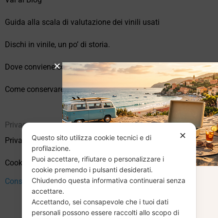
Guida alla scala di valutazione dei vinili usati
Dischi in vinile, un po’ di storia.
Dove conviene comprare vinili online?
Come conservare correttamente i vinili usati
Privacy
✕
Questo sito utilizza cookie tecnici e di
Privacy Policy
profilazione.
Puoi accettare, rifiutare o personalizzare i
Cookie Policy (UE)
cookie premendo i pulsanti desiderati.
Chiudendo questa informativa continuerai senza
CHIUSURA
Consenso
accettare.
Accettando, sei consapevole che i tuoi dati
personali possono essere raccolti allo scopo di