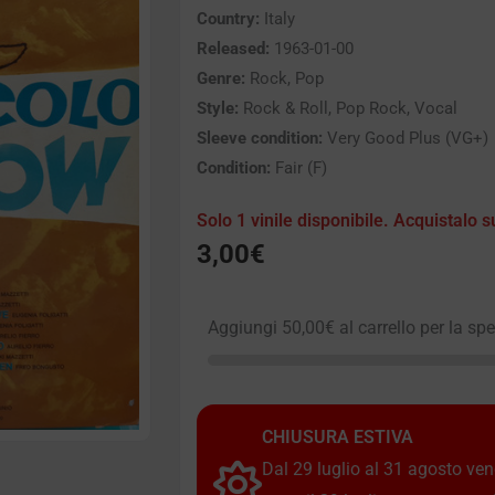
Country:
Italy
Released:
1963-01-00
Genre:
Rock, Pop
Style:
Rock & Roll, Pop Rock, Vocal
Sleeve condition:
Very Good Plus (VG+)
Condition:
Fair (F)
Solo 1 vinile disponibile. Acquistalo s
3,00
€
Aggiungi
50,00
€
al carrello per la sp
CHIUSURA ESTIVA
Dal 29 luglio al 31 agosto vendi