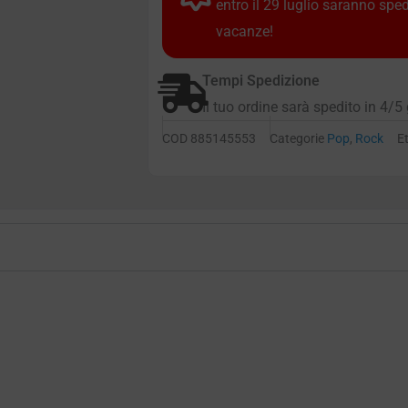
entro il 29 luglio saranno spe
vacanze!
Tempi Spedizione
Il tuo ordine sarà spedito in 4/5 
COD
885145553
Categorie
Pop
,
Rock
E