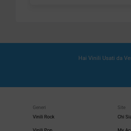
Hai Vinili Usati da 
Generi
Site
Vinili Rock
Chi S
Vinili Pop
My Ac