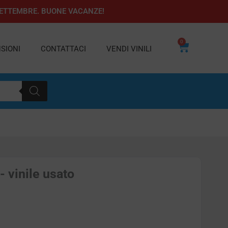
1 SETTEMBRE. BUONE VACANZE!
0
Carrello
SIONI
CONTATTACI
VENDI VINILI
 vinile usato