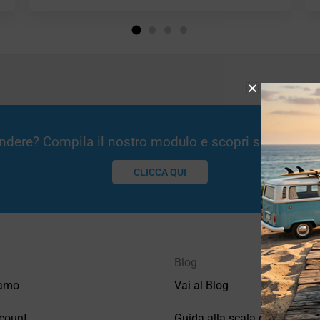
Vendere? Compila il nostro modulo e scopri se potremm
CLICCA QUI
Blog
iamo
Vai al Blog
count
Guida alla scala di valutazio