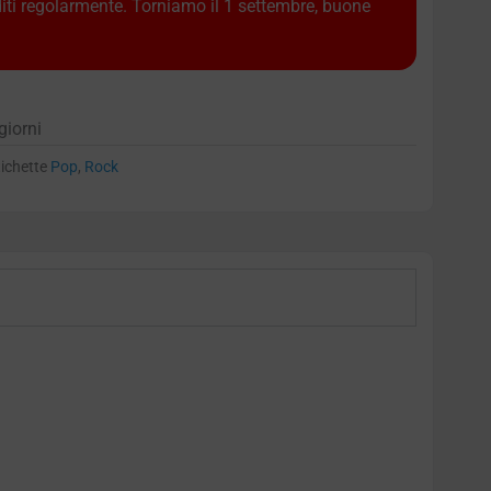
diti regolarmente. Torniamo il 1 settembre, buone
giorni
tichette
Pop
,
Rock