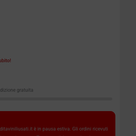
ubito!
edizione gratuita
taviniliusati.it è in pausa estiva. Gli ordini ricevuti