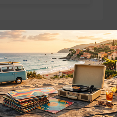
o essere interessati!
Privacy
Privacy Policy
ne dei
Cookie Policy (UE)