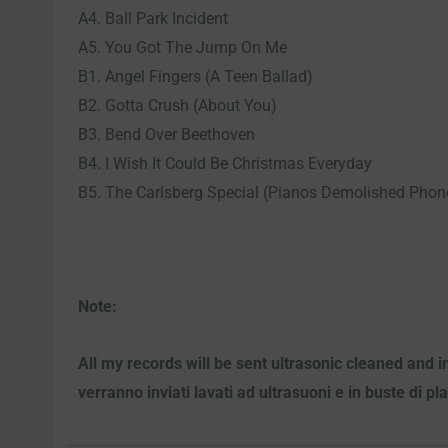
A4. Ball Park Incident
A5. You Got The Jump On Me
B1. Angel Fingers (A Teen Ballad)
B2. Gotta Crush (About You)
B3. Bend Over Beethoven
B4. I Wish It Could Be Christmas Everyday
B5. The Carlsberg Special (Pianos Demolished Pho
Note:
All my records will be sent ultrasonic cleaned and i
verranno inviati lavati ad ultrasuoni e in buste di pl