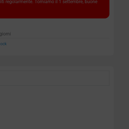
diti regolarmente. Torniamo il 1 settembre, buone
giorni
ock