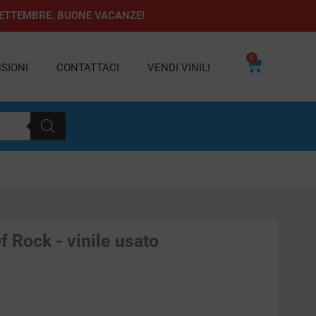
1 SETTEMBRE. BUONE VACANZE!
0
Carrello
SIONI
CONTATTACI
VENDI VINILI
 Rock - vinile usato