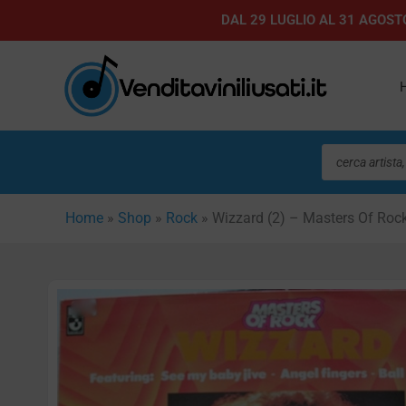
Vai
DAL 29 LUGLIO AL 31 AGOSTO
al
contenuto
Ricerca
prodotti
Home
»
Shop
»
Rock
»
Wizzard (2) – Masters Of Roc