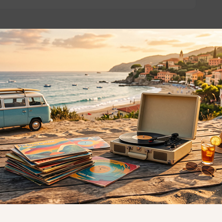
o essere interessati!
Privacy
Privacy Policy
ne dei
Cookie Policy (UE)
Consenso