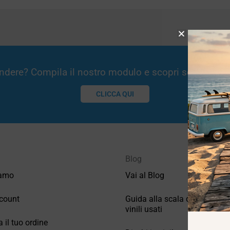
Vendere? Compila il nostro modulo e scopri se potremm
CLICCA QUI
Blog
iamo
Vai al Blog
count
Guida alla scala di valutazio
vinili usati
a il tuo ordine