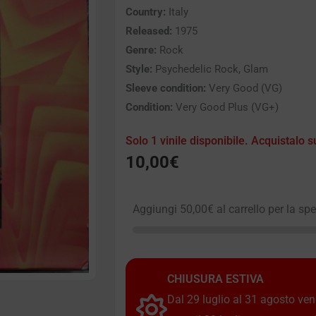
Country:
Italy
Released:
1975
Genre:
Rock
Style:
Psychedelic Rock, Glam
Sleeve condition:
Very Good (VG)
Condition:
Very Good Plus (VG+)
Solo 1 vinile disponibile. Acquistalo s
10,00
€
Aggiungi
50,00
€
al carrello per la sp
CHIUSURA ESTIVA
Dal 29 luglio al 31 agosto vendi