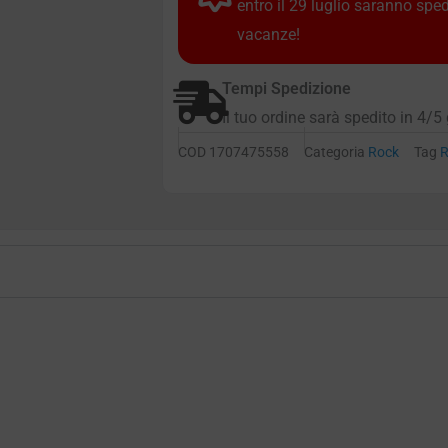
entro il 29 luglio saranno spe
vacanze!
Tempi Spedizione
Il tuo ordine sarà spedito in 4/5 
COD
1707475558
Categoria
Rock
Tag
R