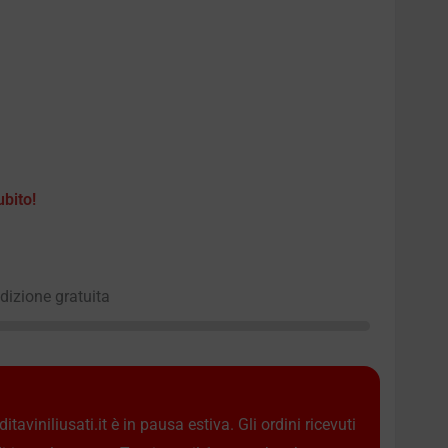
ubito!
edizione gratuita
taviniliusati.it è in pausa estiva. Gli ordini ricevuti