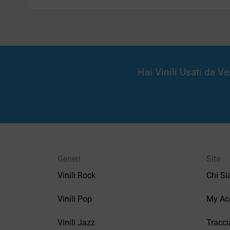
Hai Vinili Usati da 
Generi
Site
Vinili Rock
Chi S
Vinili Pop
My Ac
Vinili Jazz
Tracci