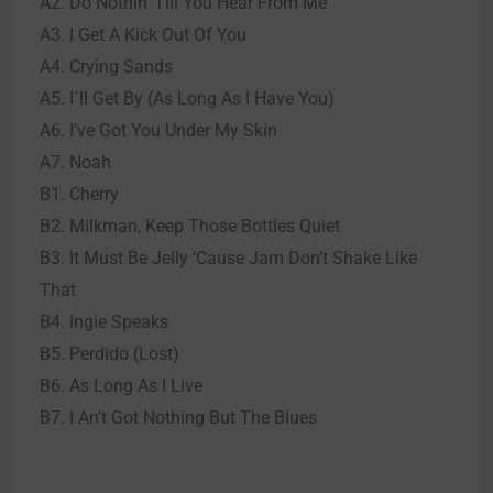
A2. Do Nothin’ Till You Hear From Me
A3. I Get A Kick Out Of You
A4. Crying Sands
A5. I´ll Get By (As Long As I Have You)
A6. I’ve Got You Under My Skin
A7. Noah
B1. Cherry
B2. Milkman, Keep Those Bottles Quiet
B3. It Must Be Jelly ‘Cause Jam Don’t Shake Like
That
B4. Ingie Speaks
B5. Perdido (Lost)
B6. As Long As I Live
B7. I An’t Got Nothing But The Blues