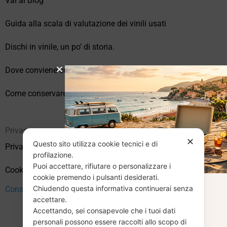
Vai al Blog
Guida alla scala di valutazione dei vinili usati
Dischi in vinile, un po’ di storia.
Dove conviene comprare vinili online?
Come conservare correttamente i vinili usati
Privacy
✕
Questo sito utilizza cookie tecnici e di
Privacy Policy
profilazione.
Puoi accettare, rifiutare o personalizzare i
Cookie Policy (UE)
cookie premendo i pulsanti desiderati.
Chiudendo questa informativa continuerai senza
Consenso
CHIUSURA
accettare.
Accettando, sei consapevole che i tuoi dati
personali possono essere raccolti allo scopo di