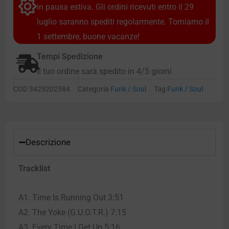
in pausa estiva. Gli ordini ricevuti entro il 29
luglio saranno spediti regolarmente. Torniamo il
1 settembre, buone vacanze!
Tempi Spedizione
Il tuo ordine sarà spedito in 4/5 giorni
COD
3429202584
Categoria
Funk / Soul
Tag
Funk / Soul
Descrizione
Tracklist
A1. Time Is Running Out 3:51
A2. The Yoke (G.U.O.T.R.) 7:15
A3. Every Time I Get Up 5:16