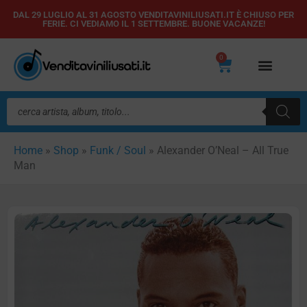
Vai
DAL 29 LUGLIO AL 31 AGOSTO VENDITAVINILIUSATI.IT È CHIUSO PER
FERIE. CI VEDIAMO IL 1 SETTEMBRE. BUONE VACANZE!
al
contenuto
0
Carrello
Ricerca
prodotti
Home
»
Shop
»
Funk / Soul
»
Alexander O’Neal – All True
Man