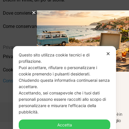
Dove conviene comprare vinili online?
Come conservare correttamente i vinili usati
Privacy
✕
Questo sito utilizza cookie tecnici e di
Privacy Policy
profilazione.
Puoi accettare, rifiutare o personalizzare i
Cookie Policy (UE)
cookie premendo i pulsanti desiderati.
Chiudendo questa informativa continuerai senza
Consenso
CHIUSURA
accettare.
Accettando, sei consapevole che i tuoi dati
ESTIVA
personali possono essere raccolti allo scopo di
personalizzare e misurare l'efficacia della
pubblicità.
Dal 29 luglio al 31 agosto venditaviniliusati.it è in
pausa estiva. Gli ordini ricevuti entro il 29 luglio
Accetta
saranno spediti regolarmente.