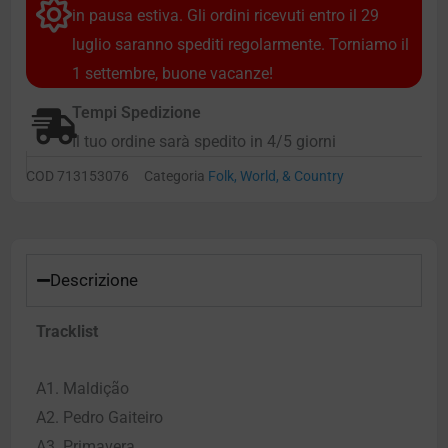
in pausa estiva. Gli ordini ricevuti entro il 29
luglio saranno spediti regolarmente. Torniamo il
1 settembre, buone vacanze!
Tempi Spedizione
Il tuo ordine sarà spedito in 4/5 giorni
COD
713153076
Categoria
Folk, World, & Country
Descrizione
Tracklist
A1. Maldição
A2. Pedro Gaiteiro
A3. Primavera