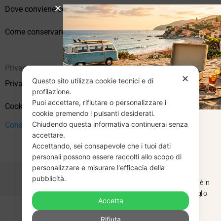
Dove conviene comprare vinili online?
Come conservare correttamente i vinili usati
Privacy
✕
Questo sito utilizza cookie tecnici e di
Privacy Policy
profilazione.
Puoi accettare, rifiutare o personalizzare i
Cookie Policy (UE)
cookie premendo i pulsanti desiderati.
Chiudendo questa informativa continuerai senza
Consenso
CHIUSURA
accettare.
Accettando, sei consapevole che i tuoi dati
ESTIVA
personali possono essere raccolti allo scopo di
personalizzare e misurare l'efficacia della
pubblicità.
Dal 29 luglio al 31 agosto venditaviniliusati.it è in
pausa estiva. Gli ordini ricevuti entro il 29 luglio
Accetta
saranno spediti regolarmente.
Copyright © 2026 Vendita Vinili Usati | P.IVA 12240940960
Rifiuta