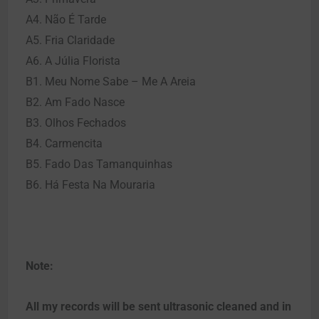
A4. Não É Tarde
A5. Fria Claridade
A6. A Júlia Florista
B1. Meu Nome Sabe – Me A Areia
B2. Am Fado Nasce
B3. Olhos Fechados
B4. Carmencita
B5. Fado Das Tamanquinhas
B6. Há Festa Na Mouraria
Note:
All my records will be sent ultrasonic cleaned and in