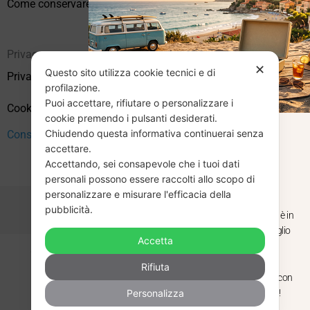
Come conservare correttamente i vinili usati
Privacy
✕
Questo sito utilizza cookie tecnici e di
Privacy Policy
profilazione.
Puoi accettare, rifiutare o personalizzare i
Cookie Policy (UE)
cookie premendo i pulsanti desiderati.
Chiudendo questa informativa continuerai senza
CHIUSURA
Consenso
accettare.
Accettando, sei consapevole che i tuoi dati
ESTIVA
personali possono essere raccolti allo scopo di
personalizzare e misurare l'efficacia della
pubblicità.
Dal 29 luglio al 31 agosto venditaviniliusati.it è in
pausa estiva. Gli ordini ricevuti entro il 29 luglio
Accetta
saranno spediti regolarmente.
Copyright © 2026 Vendita Vinili Usati | P.IVA 12240940960
Rifiuta
Made with
by
Next
WebStudio
Torniamo il 1 settembre, pronti a riprendere con
Personalizza
nuovi arrivi. Buona estate e buon ascolto!