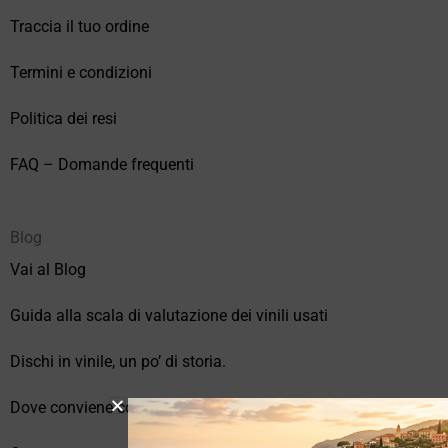
Traccia il tuo ordine
Termini e condizioni
Politica dei resi
FAQ – Domande frequenti
Blog
Vai al Blog
Guida alla scala di valutazione dei vinili usati
Dischi in vinile, un po’ di storia.
Dove conviene comprare vinili online?