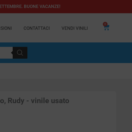
1 SETTEMBRE. BUONE VACANZE!
0
Carrello
SIONI
CONTATTACI
VENDI VINILI
, Rudy - vinile usato