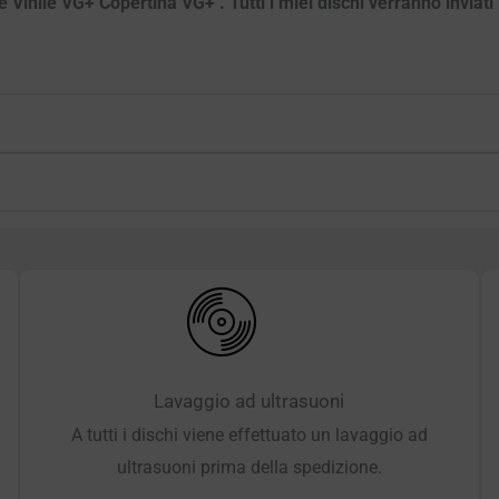
ile VG+ Copertina VG+ . Tutti i miei dischi verranno inviati la
Lavaggio ad ultrasuoni
A tutti i dischi viene effettuato un lavaggio ad
ultrasuoni prima della spedizione.