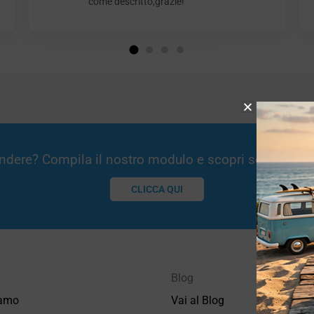
come descritto,grazie!
Vendere? Compila il nostro modulo e scopri se potremm
CLICCA QUI
Blog
iamo
Vai al Blog