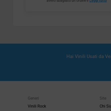
avevo sbagliato un ordine e
Leggi tutto
Hai Vinili Usati da 
Generi
Site
Vinili Rock
Chi S