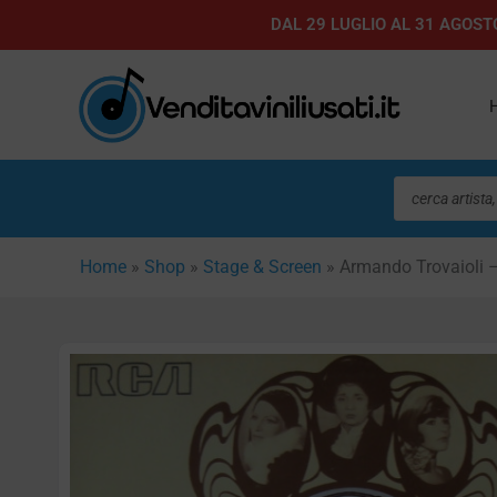
Vai
DAL 29 LUGLIO AL 31 AGOSTO
al
contenuto
Ricerca
prodotti
Home
»
Shop
»
Stage & Screen
»
Armando Trovaioli –