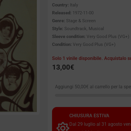
Country:
Italy
Released:
1972-11-00
Genre:
Stage & Screen
Style:
Soundtrack, Musical
Sleeve condition:
Very Good Plus (VG+)
Condition:
Very Good Plus (VG+)
Solo 1 vinile disponibile. Acquistalo s
13,00
€
Aggiungi
50,00
€
al carrello per la sp
CHIUSURA ESTIVA
Dal 29 luglio al 31 agosto vendi