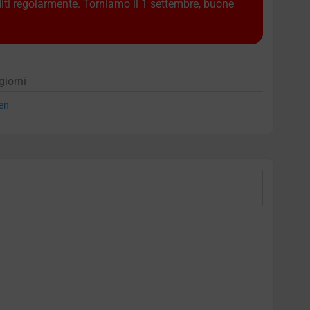
diti regolarmente. Torniamo il 1 settembre, buone
giorni
en