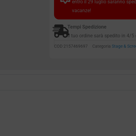
entro il 29 luglio saranno spe
vacanze!
Tempi Spedizione
Il tuo ordine sarà spedito in 4/5 
COD
2157469697
Categoria
Stage & Scre