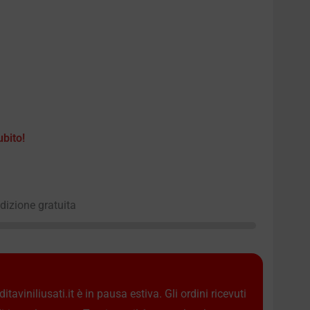
ubito!
edizione gratuita
taviniliusati.it è in pausa estiva. Gli ordini ricevuti