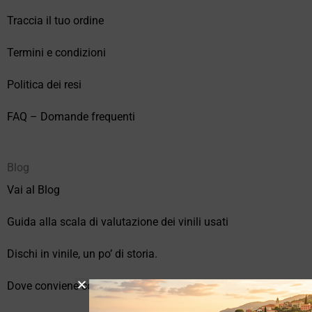
Traccia il tuo ordine
Termini e condizioni
Politica dei resi
FAQ – Domande frequenti
Blog
Vai al Blog
Guida alla scala di valutazione dei vinili usati
Dischi in vinile, un po’ di storia.
Dove conviene comprare vinili online?