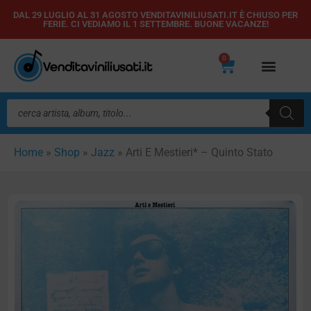
Vai
DAL 29 LUGLIO AL 31 AGOSTO VENDITAVINILIUSATI.IT È CHIUSO PER
FERIE. CI VEDIAMO IL 1 SETTEMBRE. BUONE VACANZE!
al
contenuto
0
Carrello
Ricerca
prodotti
Home
»
Shop
»
Jazz
»
Arti E Mestieri* – Quinto Stato