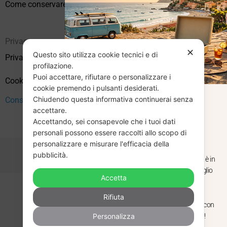
Come conservare correttamente i vinili usati
Privacy
✕
Questo sito utilizza cookie tecnici e di
Privacy Policy
profilazione.
Puoi accettare, rifiutare o personalizzare i
Cookie Policy (UE)
cookie premendo i pulsanti desiderati.
Chiudendo questa informativa continuerai senza
Consenso
CHIUSURA
accettare.
Accettando, sei consapevole che i tuoi dati
ESTIVA
personali possono essere raccolti allo scopo di
personalizzare e misurare l'efficacia della
pubblicità.
Dal 29 luglio al 31 agosto venditaviniliusati.it è in
pausa estiva. Gli ordini ricevuti entro il 29 luglio
Accetta
saranno spediti regolarmente.
Copyright © 2026 Vendita Vinili Usati | P.IVA 12240940960
Rifiuta
Made with
by
Next
WebStudio
Torniamo il 1 settembre, pronti a riprendere con
Personalizza
nuovi arrivi. Buona estate e buon ascolto!