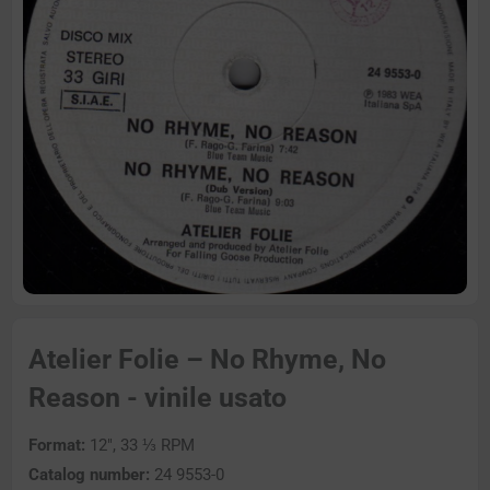
Atelier Folie – No Rhyme, No
Reason - vinile usato
Format:
12″, 33 ⅓ RPM
Catalog number:
24 9553-0