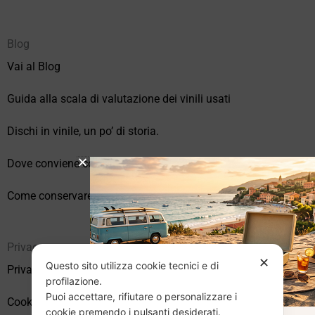
Blog
Vai al Blog
Guida alla scala di valutazione dei vinili usati
Dischi in vinile, un po’ di storia.
Dove conviene comprare vinili online?
Come conservare correttamente i vinili usati
Privacy
✕
Questo sito utilizza cookie tecnici e di
Privacy Policy
profilazione.
Puoi accettare, rifiutare o personalizzare i
Cookie Policy (UE)
cookie premendo i pulsanti desiderati.