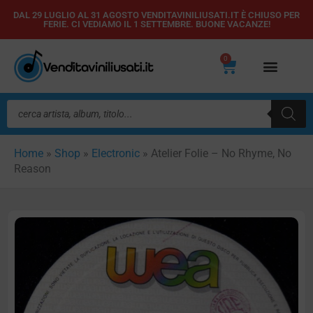
Vai
DAL 29 LUGLIO AL 31 AGOSTO VENDITAVINILIUSATI.IT È CHIUSO PER
FERIE. CI VEDIAMO IL 1 SETTEMBRE. BUONE VACANZE!
al
contenuto
0
Carrello
Ricerca
prodotti
Home
»
Shop
»
Electronic
»
Atelier Folie – No Rhyme, No
Reason