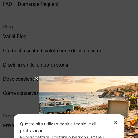
FAQ – Domande frequenti
Blog
Vai al Blog
Guida alla scala di valutazione dei vinili usati
Dischi in vinile, un po’ di storia.
Dove conviene comprare vinili online?
Come conservare correttamente i vinili usati
Privacy
✕
Questo sito utilizza cookie tecnici e di
Privacy Policy
profilazione.
Puoi accettare, rifiutare o personalizzare i