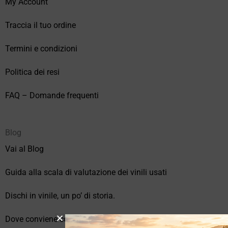
My Account
Traccia il tuo ordine
Termini e condizioni
Politica dei resi
FAQ – Domande frequenti
Blog
Vai al Blog
Guida alla scala di valutazione dei vinili usati
Dischi in vinile, un po’ di storia.
Dove conviene comprare vinili online?