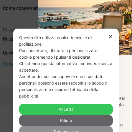
Come conservare correttamente i vinili usati
Privacy
✕
Questo sito utilizza cookie tecnici e di
Privacy Policy
profilazione.
Puoi accettare, rifiutare o personalizzare i
Cookie Policy (UE)
cookie premendo i pulsanti desiderati.
Chiudendo questa informativa continuerai senza
CHIUSURA
Consenso
accettare.
Accettando, sei consapevole che i tuoi dati
ESTIVA
personali possono essere raccolti allo scopo di
personalizzare e misurare l'efficacia della
pubblicità.
Dal 29 luglio al 31 agosto venditaviniliusati.it è in
pausa estiva. Gli ordini ricevuti entro il 29 luglio
Accetta
saranno spediti regolarmente.
Copyright © 2026 Vendita Vinili Usati | P.IVA 12240940960
Rifiuta
Made with
by
Next
WebStudio
Torniamo il 1 settembre, pronti a riprendere con
Personalizza
nuovi arrivi. Buona estate e buon ascolto!