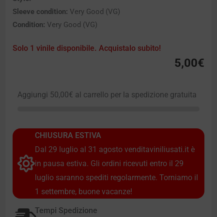
Sleeve condition:
Very Good (VG)
Condition:
Very Good (VG)
Solo 1 vinile disponibile. Acquistalo subito!
5,00
€
Aggiungi
50,00
€
al carrello per la spedizione gratuita
CHIUSURA ESTIVA
Dal 29 luglio al 31 agosto venditaviniliusati.it è
in pausa estiva. Gli ordini ricevuti entro il 29
luglio saranno spediti regolarmente. Torniamo il
1 settembre, buone vacanze!
Tempi Spedizione