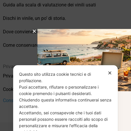
Guida alla scala di valutazione dei vinili usati
Dischi in vinile, un po’ di storia.
Dove conviene comprare vinili online?
Come conservare correttamente i vinili usati
Privacy
✕
Questo sito utilizza cookie tecnici e di
Privacy Policy
profilazione.
Puoi accettare, rifiutare o personalizzare i
Cookie Policy (UE)
cookie premendo i pulsanti desiderati.
Chiudendo questa informativa continuerai senza
CHIUSURA
Consenso
accettare.
Accettando, sei consapevole che i tuoi dati
ESTIVA
personali possono essere raccolti allo scopo di
personalizzare e misurare l'efficacia della