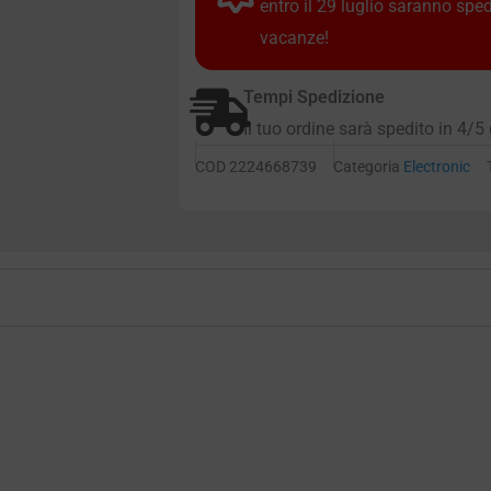
entro il 29 luglio saranno spe
vacanze!
Tempi Spedizione
Il tuo ordine sarà spedito in 4/5 
COD
2224668739
Categoria
Electronic