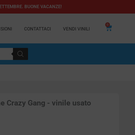
1 SETTEMBRE. BUONE VACANZE!
0
Carrello
SIONI
CONTATTACI
VENDI VINILI
 Crazy Gang - vinile usato