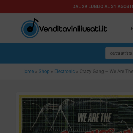
Vai
DAL 29 LUGLIO AL 31 AGOSTO
al
contenuto
Ricerca
prodotti
Home
»
Shop
»
Electronic
»
Crazy Gang – We Are Th