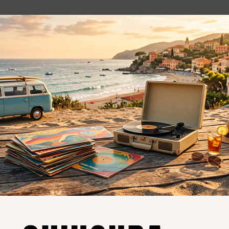
o essere interessati!
Privacy
Privacy Policy
ne dei
Cookie Policy (UE)
Consenso
a.