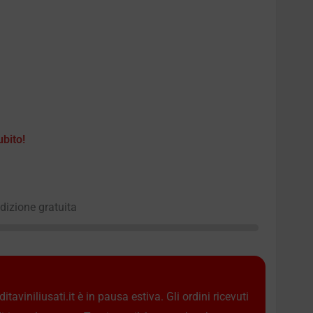
ubito!
edizione gratuita
taviniliusati.it è in pausa estiva. Gli ordini ricevuti