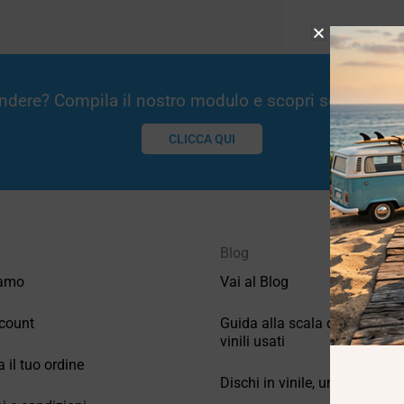
Vendere? Compila il nostro modulo e scopri se potremm
CLICCA QUI
Blog
iamo
Vai al Blog
count
Guida alla scala di valutazio
vinili usati
a il tuo ordine
Dischi in vinile, un po’ di stori