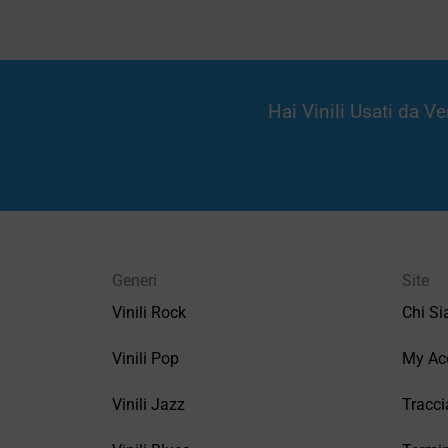
Hai Vinili Usati da 
Generi
Site
Vinili Rock
Chi S
Vinili Pop
My Ac
Vinili Jazz
Tracci