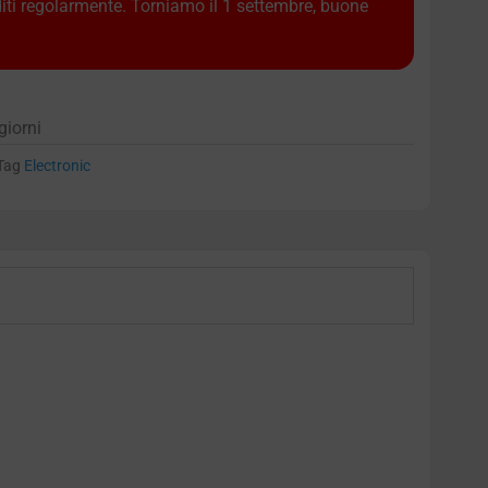
diti regolarmente. Torniamo il 1 settembre, buone
giorni
Tag
Electronic