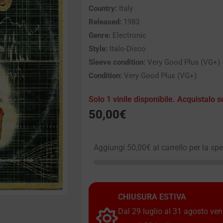
Country:
Italy
Released:
1983
Genre:
Electronic
Style:
Italo-Disco
Sleeve condition:
Very Good Plus (VG+)
Condition:
Very Good Plus (VG+)
Solo 1 vinile disponibile. Acquistalo s
50,00
€
Aggiungi
50,00
€
al carrello per la sp
CHIUSURA ESTIVA
Dal 29 luglio al 31 agosto vendi