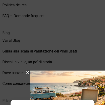
Politica dei resi
FAQ – Domande frequenti
Blog
Vai al Blog
Guida alla scala di valutazione dei vinili usati
Dischi in vinile, un po’ di storia.
Dove conviene comprare vinili online?
Come conservare correttamente i vinili usati
Privacy