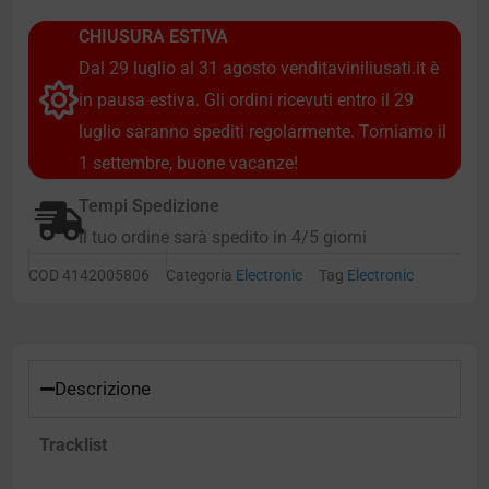
CHIUSURA ESTIVA
Dal 29 luglio al 31 agosto venditaviniliusati.it è
in pausa estiva. Gli ordini ricevuti entro il 29
luglio saranno spediti regolarmente. Torniamo il
1 settembre, buone vacanze!
Tempi Spedizione
Il tuo ordine sarà spedito in 4/5 giorni
COD
4142005806
Categoria
Electronic
Tag
Electronic
Descrizione
Tracklist