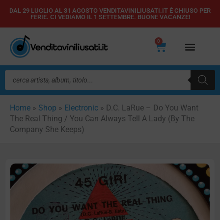
Vai
DAL 29 LUGLIO AL 31 AGOSTO VENDITAVINILIUSATI.IT È CHIUSO PER
FERIE. CI VEDIAMO IL 1 SETTEMBRE. BUONE VACANZE!
al
contenuto
0
Carrello
Ricerca
prodotti
Home
»
Shop
»
Electronic
»
D.C. LaRue – Do You Want
The Real Thing / You Can Always Tell A Lady (By The
Company She Keeps)